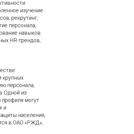
ктивности
бленное изучение
ов, рекрутинг,
тие персонала,
рование навыков
ных HR-трендов,
честве
м крупных
ию персонала,
. Одной из
и профиля могут
х и
защиты населения,
тся в ОАО «РЖД»,