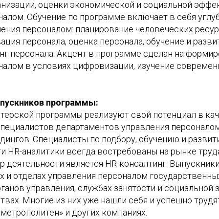
анизации, оценки экономической и социальной эффе
налом. Обучение по программе включает в себя углу
ения персоналом: планирование человеческих ресурс
ация персонала, оценка персонала, обучение и разви
инг персонала. Акцент в программе сделан на форми
налом в условиях цифровизации, изучение современ
пускников программы:
терской программы реализуют свой потенциал в ка
специалистов департаментов управления персонало
дингов. Специалисты по подбору, обучению и развит
и HR-аналитики всегда востребованы на рынке труда
р деятельности является HR-консалтинг. Выпускник
ах и отделах управления персоналом государственны
ганов управления, службах занятости и социальной 
твах. Многие из них уже нашли себя и успешно трудя
метрополитен» и других компаниях.