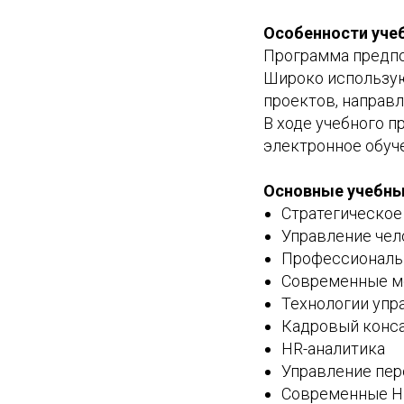
Особенности учеб
Программа предпо
Широко использую
проектов, направ
В ходе учебного 
электронное обуч
Основные учебны
Стратегическое
Управление чел
Профессиональ
Современные ме
Технологии упр
Кадровый конса
HR-аналитика
Управление пер
Современные HR