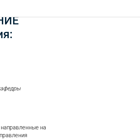
зование
ЕНИЕ
я:
 кафедры
 направленные на
управления