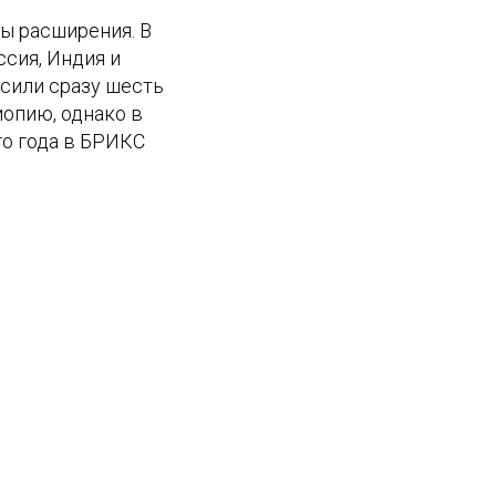
ы расширения. В
ссия, Индия и
асили сразу шесть
иопию, однако в
го года в БРИКС