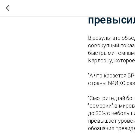
Доля БР
превысил
В результате объ
совокупный показ
быстрыми темпами
Карлсону, которое
"А что касается Б
страны БРИКС раз
"Смотрите, дай бог
"семерки" в миров
до 30% с небольши
превышает уровень
обозначил президе