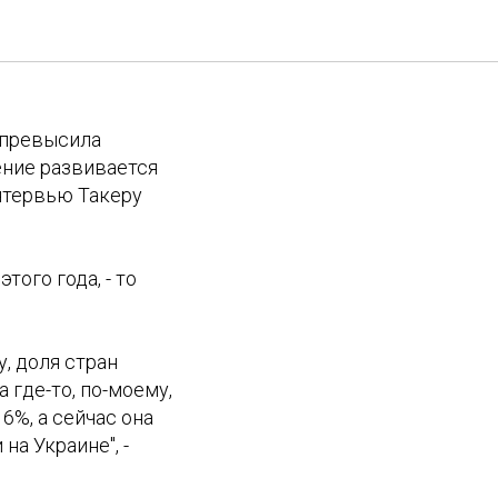
 превысила
ение развивается
нтервью Такеру
того года, - то
у, доля стран
 где-то, по-моему,
6%, а сейчас она
на Украине", -