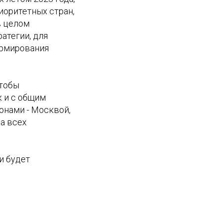
иоритетных стран,
в целом
атегии, для
ормирования
чтобы
к и с общим
онами - Москвой,
а всех
и будет