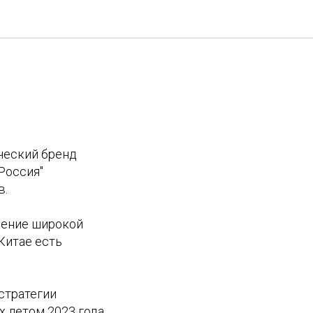
ческий бренд
Россия"
в.
рение широкой
Китае есть
стратегии
 летом 2023 года,