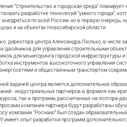
ение "Строительство и городская среда" планирует 
твовать разработке технологий "умного города", кот
внедряться по всей России, но в первую очередь, н
цово и на объектах Новосибирской области.
.о. директора центра Александра Люлько, в числе за
х двойников для управления строительными объект
тчиков для мониторинга городской инфраструктуры и
аботка инструментов высокоточного управления сис
 энергосетями и общественным транспортом совреме
жной задачей центра является дополнительное образ
аний - индустриальных партнеров в формате как кра
урсов, так и программ, рассчитанных на полтора-два
апросами компании-партнера будут разработаны обу
осу компании "Роснано" был создан образовательны
ГУ имеет опыт разработки программ дополнительного