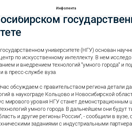
аучно-образовательный ц
Инфолента
восибирском государстве
тете
государственном университете (НГУ) основан научн
центр по искусственному интеллекту. В нем исследо
анием и внедрением технологий "умного города" и по
и в пресс-службе вуза.
ейчас обсуждаем с правительством региона детали д
огий в наукограде Кольцово и Новосибирской област
ус мирового уровня НГУ станет демонстрационным 
технологий умного города. В дальнейшем они будут 
асть и другие регионы России", - сообщили в вузе, 
техническими заданиями с индустриальными партнера