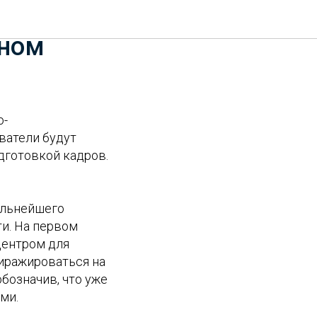
ентр по
нном
о-
ватели будут
дготовкой кадров.
альнейшего
и. На первом
центром для
тиражироваться на
обозначив, что уже
ми.