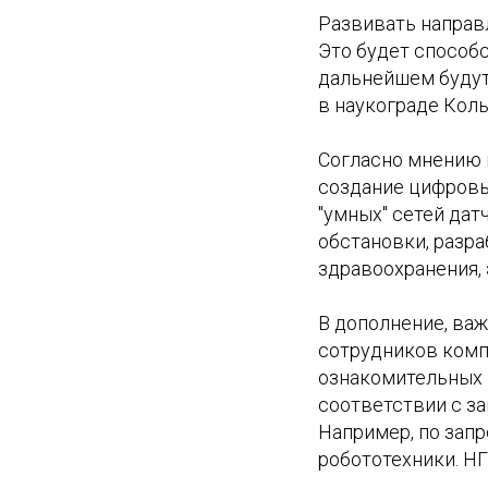
Развивать направл
Это будет способс
дальнейшем будут 
в наукограде Коль
Согласно мнению и
создание цифровы
"умных" сетей да
обстановки, разр
здравоохранения,
В дополнение, ва
сотрудников комп
ознакомительных к
соответствии с з
Например, по запр
робототехники. Н