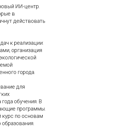
новый ИИ-центр.
орые в
ачнут действовать
дач к реализации:
ами, организация
 экологической
темой
нного города.
ование для
тких
 года обучения. В
чающие программы.
й курс по основам
 образования.