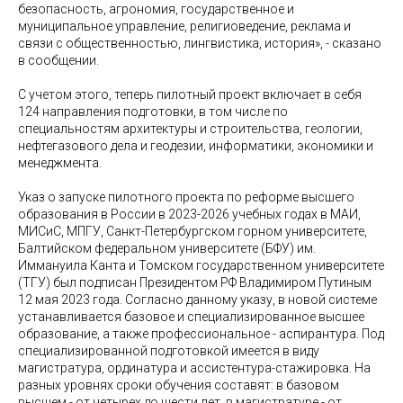
безопасность, агрономия, государственное и
муниципальное управление, религиоведение, реклама и
связи с общественностью, лингвистика, история», - сказано
в сообщении.
С учетом этого, теперь пилотный проект включает в себя
124 направления подготовки, в том числе по
специальностям архитектуры и строительства, геологии,
нефтегазового дела и геодезии, информатики, экономики и
менеджмента.
Указ о запуске пилотного проекта по реформе высшего
образования в России в 2023-2026 учебных годах в МАИ,
МИСиС, МПГУ, Санкт-Петербургском горном университете,
Балтийском федеральном университете (БФУ) им.
Иммануила Канта и Томском государственном университете
(ТГУ) был подписан Президентом РФ Владимиром Путиным
12 мая 2023 года. Согласно данному указу, в новой системе
устанавливается базовое и специализированное высшее
образование, а также профессиональное - аспирантура. Под
специализированной подготовкой имеется в виду
магистратура, ординатура и ассистентура-стажировка. На
разных уровнях сроки обучения составят: в базовом
высшем - от четырех до шести лет, в магистратуре - от