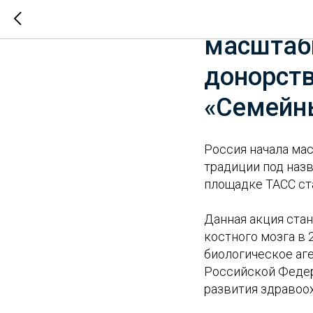
В Россий
масштаб
донорств
«Семейн
Россия начала ма
традиции под назв
площадке ТАСС ст
Данная акция ста
костного мозга в
биологическое аг
Российской Федер
развития здравоо