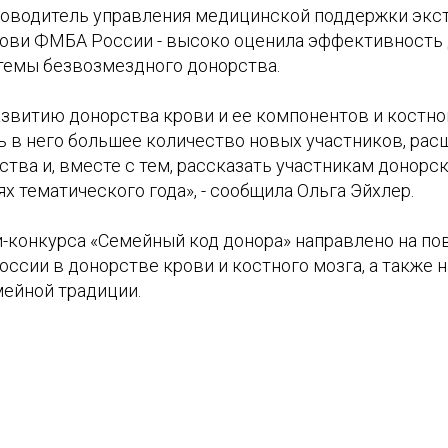
уководитель управления медицинской поддержки эк
рови ФМБА России - высоко оценила эффективность 
темы безвозмездного донорства.
азвитию донорства крови и ее компонентов и костно
ь в него большее количество новых участников, ра
тва и, вместе с тем, рассказать участникам донорс
 тематического года», - сообщила Ольга Эйхлер.
-конкурса «Семейный код донора» направлено на п
оссии в донорстве крови и костного мозга, а также 
мейной традиции.