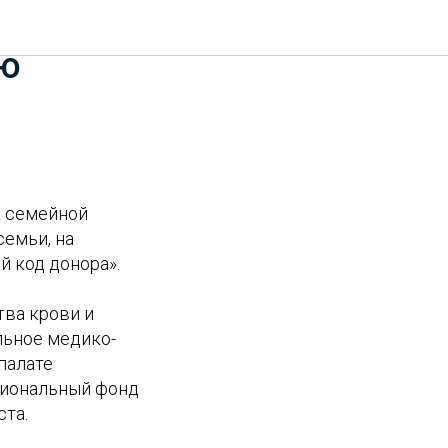
ла
ию
к семейной
семьи, на
 код донора».
тва крови и
льное медико-
палате
циональный фонд
ста.