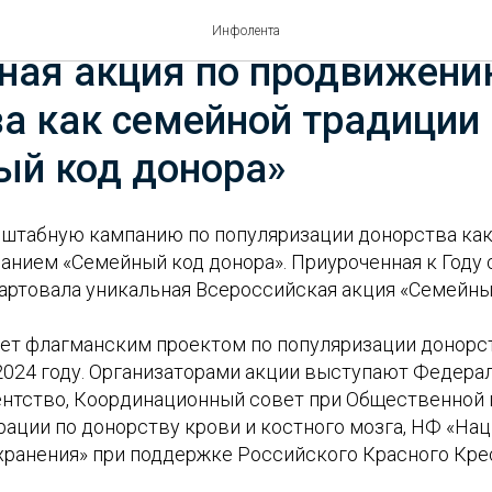
ской Федерации стартова
Инфолента
ная акция по продвижен
а как семейной традиции
ый код донора»
сштабную кампанию по популяризации донорства ка
анием «Семейный код донора». Приуроченная к Году 
артовала уникальная Всероссийская акция «Семейный
нет флагманским проектом по популяризации донорс
 2024 году. Организаторами акции выступают Федера
ентство, Координационный совет при Общественной 
ации по донорству крови и костного мозга, НФ «На
хранения» при поддержке Российского Красного Кре