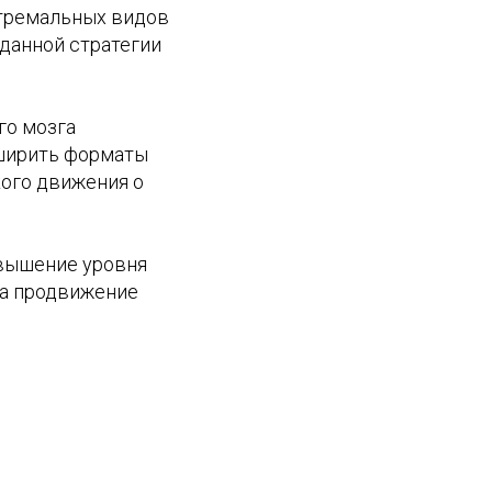
стремальных видов
данной стратегии
го мозга
сширить форматы
кого движения о
овышение уровня
на продвижение