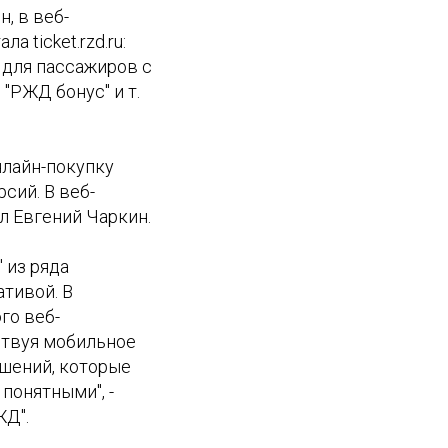
, в веб-
 ticket.rzd.ru:
 для пассажиров с
"РЖД бонус" и т.
нлайн-покупку
сий. В веб-
л Евгений Чаркин.
 из ряда
тивой. В
го веб-
твуя мобильное
чшений, которые
понятными", -
ЖД".