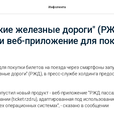
Инфолента
кие железные дороги" (Р
и веб-приложение для по
ля покупки билетов на поезда через смартфоны зап
зные дороги" (РЖД), в пресс-службе холдинга предо
ыпустил новый продукт - веб-приложение "РЖД пасса
ании (ticket.rzd.ru), адаптированная под использован
ех операционных системах", - сказано в сообщении.