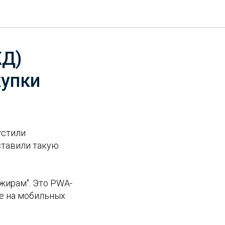
ЖД)
купки
устили
ставили такую
жирам". Это PWA-
ие на мобильных