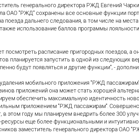
ститель генерального директора РЖД Евгений Чаркин
а ОАО "РЖД" сохранены все основные функции портала
а поезда дальнего следования, в том числе на места
 также использование баллов программы лояльности 
ет посмотреть расписание пригородных поездов, а о
ов планируется запустить в одной из следующих вер
енно будут появляться и другие функции", - дополни
а удаления мобильного приложения "РЖД пассажирам"
зинов приложений она может стать хорошей альтерна
ируем обеспечить максимальную идентичность ново
ильным приложением "РЖД пассажирам". Совершенс
, в этом году мы планируем внедрить более 300 улу
-ресурсы еще более функциональными и интуитивно 
сников заместитель генерального директора ОАО "Р