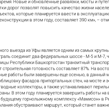
время. Новые и обновлённые развязки, мосты и путе
ки дорог позволят повысить качество жизни населен
ъектов, которые планируется ввести в эксплуатаци
еконструкции в этом году, составляет 390 км», – от
ного выезда из Уфы является одним из самых крупны
раль соединит два федеральных шоссе - М-5 и М-7, 
олицы Республики Башкортостан транзитный транспор
т строительная готовность составляет 87%. На вост
ные работы были завершены еще осенью, в данный 
облицовку фасадов припортальных стен, на мосте и 
водные коллекторы, а также устанавливают периль
аны. В этом году планируется завершить работы на 
 будущему горнолыжному комплексу «Мамисон» в Р
Алания обустраивают маршрут, который станет важ