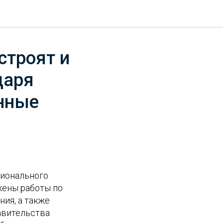
строят и
даря
енные
ционального
жены работы по
ния, а также
авительства