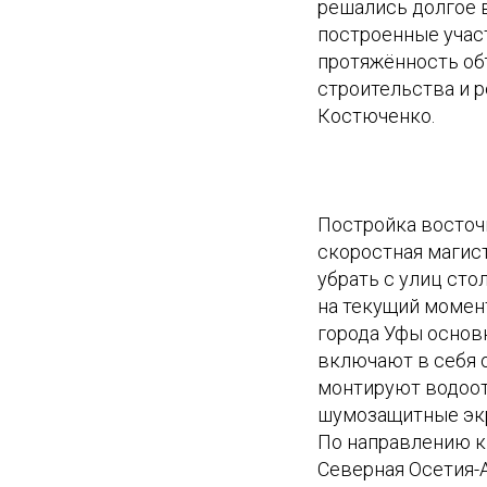
решались долгое 
построенные участ
протяжённость об
строительства и р
Костюченко.
Постройка восточ
скоростная магист
убрать с улиц ст
на текущий момен
города Уфы основ
включают в себя 
монтируют водоот
шумозащитные экр
По направлению к
Северная Осетия-