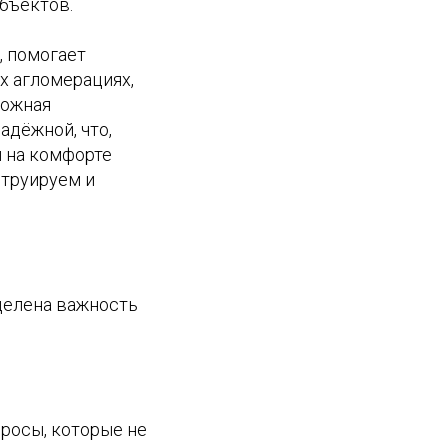
бъектов.
„ помогает
х агломерациях,
рожная
адёжной, что,
и на комфорте
струируем и
делена важность
росы, которые не