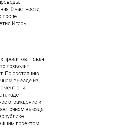
проводы,
ия. В частности,
ю после
метил Игорь
х проектов. Новая
что позволит
т. По состоянию
очном выезде из
момент они
эстакаде
ное ограждение и
восточном выезде.
еспублике
нейшим проектом