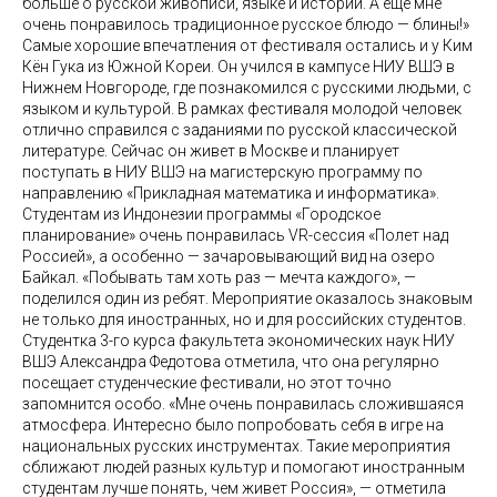
больше о русской живописи, языке и истории. А еще мне
очень понравилось традиционное русское блюдо — блины!»
Самые хорошие впечатления от фестиваля остались и у Ким
Кён Гука из Южной Кореи. Он учился в кампусе НИУ ВШЭ в
Нижнем Новгороде, где познакомился с русскими людьми, с
языком и культурой. В рамках фестиваля молодой человек
отлично справился с заданиями по русской классической
литературе. Сейчас он живет в Москве и планирует
поступать в НИУ ВШЭ на магистерскую программу по
направлению «Прикладная математика и информатика».
Студентам из Индонезии программы «Городское
планирование» очень понравилась VR-сессия «Полет над
Россией», а особенно — зачаровывающий вид на озеро
Байкал. «Побывать там хоть раз — мечта каждого», —
поделился один из ребят. Мероприятие оказалось знаковым
не только для иностранных, но и для российских студентов.
Студентка 3-го курса факультета экономических наук НИУ
ВШЭ Александра Федотова отметила, что она регулярно
посещает студенческие фестивали, но этот точно
запомнится особо. «Мне очень понравилась сложившаяся
атмосфера. Интересно было попробовать себя в игре на
национальных русских инструментах. Такие мероприятия
сближают людей разных культур и помогают иностранным
студентам лучше понять, чем живет Россия», — отметила