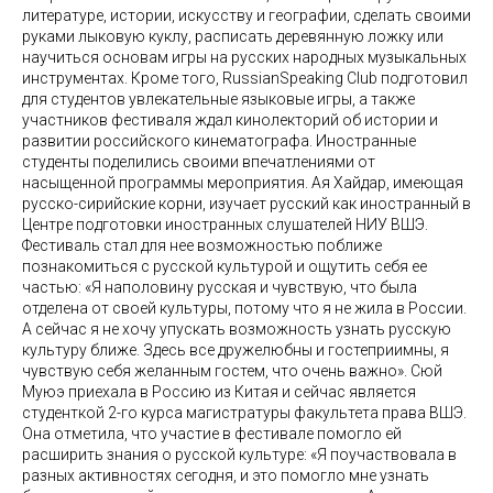
литературе, истории, искусству и географии, сделать своими
руками лыковую куклу, расписать деревянную ложку или
научиться основам игры на русских народных музыкальных
инструментах. Кроме того, RussianSpeaking Club подготовил
для студентов увлекательные языковые игры, а также
участников фестиваля ждал кинолекторий об истории и
развитии российского кинематографа. Иностранные
студенты поделились своими впечатлениями от
насыщенной программы мероприятия. Ая Хайдар, имеющая
русско-сирийские корни, изучает русский как иностранный в
Центре подготовки иностранных слушателей НИУ ВШЭ.
Фестиваль стал для нее возможностью поближе
познакомиться с русской культурой и ощутить себя ее
частью: «Я наполовину русская и чувствую, что была
отделена от своей культуры, потому что я не жила в России.
А сейчас я не хочу упускать возможность узнать русскую
культуру ближе. Здесь все дружелюбны и гостеприимны, я
чувствую себя желанным гостем, что очень важно». Сюй
Муюэ приехала в Россию из Китая и сейчас является
студенткой 2-го курса магистратуры факультета права ВШЭ.
Она отметила, что участие в фестивале помогло ей
расширить знания о русской культуре: «Я поучаствовала в
разных активностях сегодня, и это помогло мне узнать