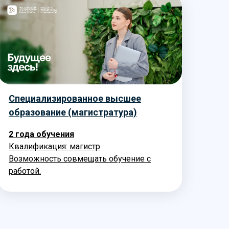
Специализированное высшее
образование (магистратура)
2 года обучения
Квалификация: магистр
Возможность совмещать обучение с
работой.