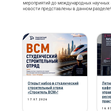
мероприятий до международных научных 
новости представлены в данном разделе!
Открыт набор в студенческий
Летн
строительный отряд
кафе
«Строитель ВСМ»!
упра
ресу
17.07.2026
прак
16.0