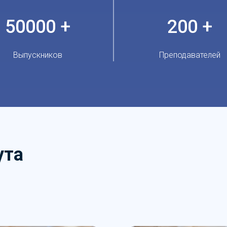
50000 +
200 +
Выпускников
Преподавателей
ута