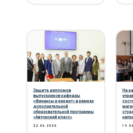
Защита дипломов
На к
выпускников кафедры
упра
«Финансы и кредит» в рамках
сост
дополнительной
маги
образовательной программы
студ
«Авторский класс»
напр
22.06.2026
19.0