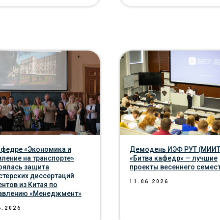
афедре «Экономика и
Демодень ИЭФ РУТ (МИИТ
вление на транспорте»
«Битва кафедр» — лучшие
оялась защита
проекты весеннего семес
стерских диссертаций
11.06.2026
ентов из Китая по
авлению «Менеджмент»
6.2026