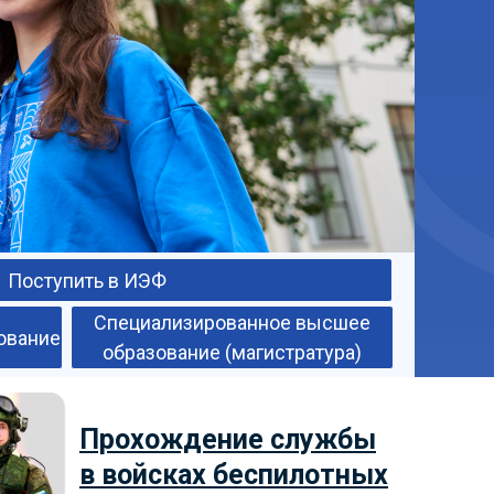
Поступить в ИЭФ
Специализированное высшее
ование
образование (магистратура)
Прохождение службы
в войсках беспилотных