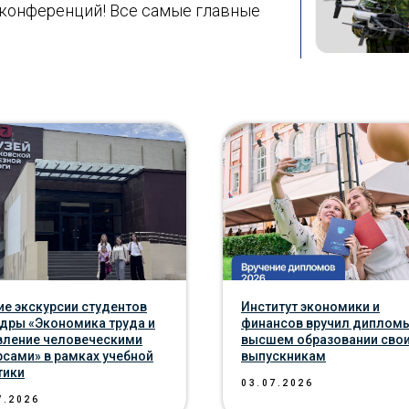
конференций! Все самые главные
ие экскурсии cтудентов
Институт экономики и
дры «Экономика труда и
финансов вручил дипломы
вление человеческими
высшем образовании сво
рсами» в рамках учебной
выпускникам
тики
03.07.2026
7.2026