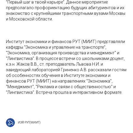
"Первый шаг в твоей карьере". Данное мероприятие
предполагало профориентацию будущих абитуриентов и их
знакомство с крупнейшими транспортными вузами Москвы
и Московской области.
Институт экономики и финансов РУТ (МИИТ) представляли
кафедры "Экономика и управление на транспорте",
"Экономика, организация производства и менеджмент" и
"Лингвистика". В процессе встречи со школьниками доцент,
к.э.н. Жаков В.В., ст. преподаватель Львова Н.И. и
заведующий лабораторией Гриненко А.В. рассказали гостям
об особенностях обучения в Институте экономики и
финансов РУТ (МИИТ) на направлениях "Экономика",
"Менеджмент", "Реклама и связи с общественностью" и
"Лингвистика". Встреча прошла в интерактивном формате.
ИЭФ РУТ(МИИТ)