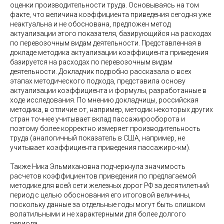
оценки производительности труда. Основываясь на том
факте, что величина коэффициента приведения сегодня уже
неактуальна и не обоснована, предложен метод
актуализации этого показателя, базирующийся на расходах
по перевозочным видам деятельности. Представленная в
докладе методика актуализации коэффициента приведения
базируется на расходах по перевозочным видам
деятельности. Докладчик подробно рассказала о всех
этапах методического подхода, представила основу
актуализации коэффициента и формулы, разработанные в
ходе исследования. По мнению докладчицы, российская
методика, в отличие от, например, методик некоторых других
стран точнее учитывает вклад пассажирооборота и
поэтому более корректно измеряет производительность
труда (аналогичный показатель в США, например, не
учитывает коэффициента приведения пассажиро-км).
Также Ника Эльмихановна подчеркнула значимость
расчетов коэффициентов приведения по предлагаемой
методике для всей сети железных дорог РФ за десятилетний
период с целью обоснования его итоговой величины,
поскольку данные за отдельные годы могут быть слишком
волатильными и не характерными для более долгого
периода.