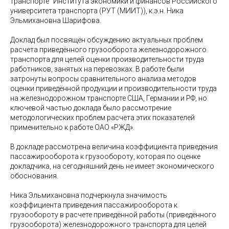
транспорте" Института экономики и финансов Российского
университета транспорта (РУТ (МИИТ)), к.э.н. Ника
Эльмихановна Шарифова.
Доклад был посвящён обсуждению актуальных проблем
расчета приведённого грузооборота железнодорожного
транспорта для целей оценки производительности труда
работников, занятых на перевозках. В работе были
затронуты вопросы сравнительного анализа методов
оценки приведённой продукции и производительности труда
на железнодорожном транспорте США, Германии и РФ, но
ключевой частью доклада было рассмотрение
методологических проблем расчета этих показателей
применительно к работе ОАО «РЖД».
В докладе рассмотрена величина коэффициента приведения
пассажирооборота к грузообороту, которая по оценке
докладчика, на сегодняшний день не имеет экономического
обоснования.
Ника Эльмихановна подчеркнула значимость
коэффициента приведения пассажирооборота к
грузообороту в расчете приведённой работы (приведённого
грузооборота) железнодорожного транспорта для целей