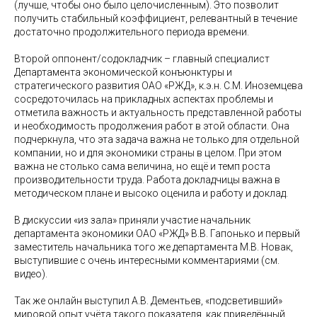
(лучше, чтобы оно было целочисленным). Это позволит
получить стабильный коэффициент, релевантный в течение
достаточно продолжительного периода времени.
Второй оппонент/содокладчик – главный специалист
Департамента экономической конъюнктуры и
стратегического развития ОАО «РЖД», к.э.н. С.М. Иноземцева
сосредоточилась на прикладных аспектах проблемы и
отметила важность и актуальность представленной работы
и необходимость продолжения работ в этой области. Она
подчеркнула, что эта задача важна не только для отдельной
компании, но и для экономики страны в целом. При этом
важна не столько сама величина, но ещё и темп роста
производительности труда. Работа докладчицы важна в
методическом плане и высоко оценила и работу и доклад.
В дискуссии «из зала» приняли участие начальник
департамента экономики ОАО «РЖД» В.В. Гапонько и первый
заместитель начальника того же департамента М.В. Новак,
выступившие с очень интересными комментариями (см.
видео).
Так же онлайн выступил А.В. Дементьев, «подсветивший»
мировой опыт учёта такого показателя, как приведённый