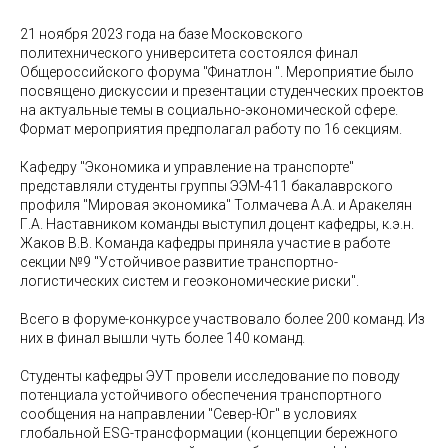
21 ноября 2023 года на базе Московского
политехнического университета состоялся финал
Общероссийского форума "Финатлон ". Мероприятие было
посвящено дискуссии и презентации студенческих проектов
на актуальные темы в социально-экономической сфере.
Формат мероприятия предполагал работу по 16 секциям.
Кафедру "Экономика и управление на транспорте"
представляли студенты группы ЭЭМ-411 бакалаврского
профиля "Мировая экономика" Толмачева А.А. и Аракелян
Г.А. Наставником команды выступил доцент кафедры, к.э.н.
Жаков В.В. Команда кафедры приняла участие в работе
секции №9 "Устойчивое развитие транспортно-
логистических систем и геоэкономические риски".
Всего в форуме-конкурсе участвовало более 200 команд. Из
них в финал вышли чуть более 140 команд.
Студенты кафедры ЭУТ провели исследование по поводу
потенциала устойчивого обеспечения транспортного
сообщения на направлении "Север-Юг" в условиях
глобальной ESG-трансформации (концепции бережного