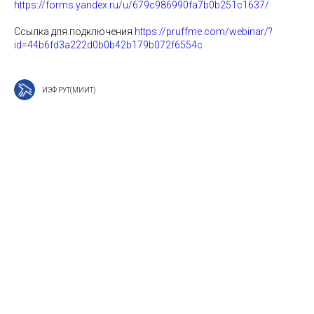
https://forms.yandex.ru/u/679c986990fa7b0b251c1637/
Ссылка для подключения
https://pruffme.com/webinar/?
id=44b6fd3a222d0b0b42b179b072f6554c
ИЭФ РУТ(МИИТ)