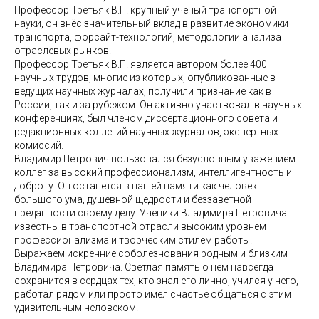
Профессор Третьяк В.П. крупный ученый транспортной
науки, он внёс значительный вклад в развитие экономики
транспорта, форсайт-технологий, методологии анализа
отраслевых рынков.
Профессор Третьяк В.П. является автором более 400
научных трудов, многие из которых, опубликованные в
ведущих научных журналах, получили признание как в
России, так и за рубежом. Он активно участвовал в научных
конференциях, был членом диссертационного совета и
редакционных коллегий научных журналов, экспертных
комиссий.
Владимир Петрович пользовался безусловным уважением
коллег за высокий профессионализм, интеллигентность и
доброту. Он останется в нашей памяти как человек
большого ума, душевной щедрости и беззаветной
преданности своему делу. Ученики Владимира Петровича
известны в транспортной отрасли высоким уровнем
профессионализма и творческим стилем работы.
Выражаем искренние соболезнования родным и близким
Владимира Петровича. Светлая память о нём навсегда
сохранится в сердцах тех, кто знал его лично, учился у него,
работал рядом или просто имел счастье общаться с этим
удивительным человеком.