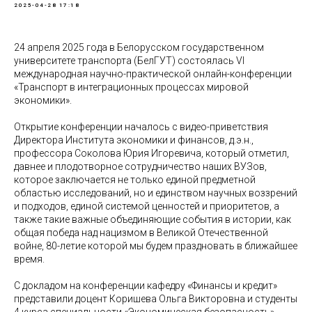
2025-04-28 17:18
24 апреля 2025 года в Белорусском государственном
университете транспорта (БелГУТ) состоялась VI
международная научно-практической онлайн-конференции
«Транспорт в интеграционных процессах мировой
экономики».
Открытие конференции началось с видео-приветствия
Директора Института экономики и финансов, д.э.н.,
профессора Соколова Юрия Игоревича, который отметил,
давнее и плодотворное сотрудничество наших ВУЗов,
которое заключается не только единой предметной
областью исследований, но и единством научных воззрений
и подходов, единой системой ценностей и приоритетов, а
также такие важные объединяющие события в истории, как
общая победа над нацизмом в Великой Отечественной
войне, 80-летие которой мы будем праздновать в ближайшее
время.
С докладом на конференции кафедру «Финансы и кредит»
представили доцент Коришева Ольга Викторовна и студенты
4 курса специальности «Экономическая безопасность»