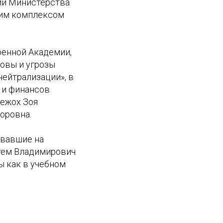
ии Министерства
ким комплексом
оенной Академии,
овы и угрозы
ейтрализации», в
 и финансов
ежох Зоя
оровна.
ывавшие на
ртем Владимирович
ы как в учебном