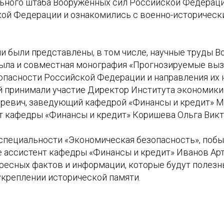
ьного штаба Вооруженных сил Российской Федерац
ой Федерации и ознакомились с военно-историчес
и были представлены, в том числе, научные труды В
была и совместная монография «Прогнозируемые выз
опасности Российской Федерации и направления их н
й принимали участие Директор Института экономики
ревич, заведующий кафедрой «Финансы и кредит» М
т кафедры «Финансы и кредит» Коришева Ольга Викт
 специальности «Экономическая безопасность», поб
же ассистент кафедры «Финансы и кредит» Иванов А
ересных фактов и информации, которые будут полезн
 укреплении исторической памяти.