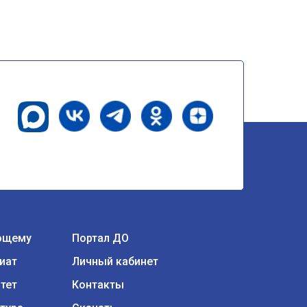
ющему
Портал ДО
иат
Личный кабинет
тет
Контакты