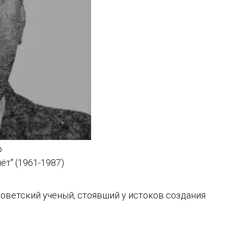
р
т" (1961-1987)
оветский ученый, стоявший у истоков создания