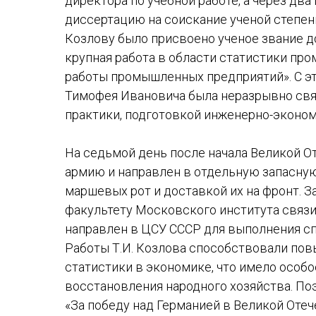
директора по учебной работе, а через два 
диссертацию на соискание ученой степени 
Козлову было присвоено ученое звание до
крупная работа в области статистики п
работы промышленных предприятий». С эт
Тимофея Ивановича была неразрывно связ
практики, подготовкой инженерно-эконом
На седьмой день после начала Великой О
армию и направлен в отдельную запасную
маршевых рот и доставкой их на фронт. 
факультету Московского института связи в
направлен в ЦСУ СССР для выполнения сп
Работы Т.И. Козлова способствовали по
статистики в экономике, что имело особо
восстановления народного хозяйства. По
«За победу над Германией в Великой Отеч