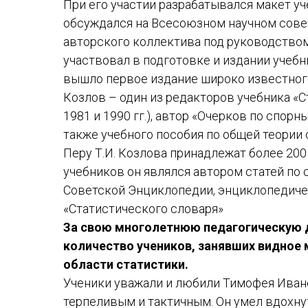
При его участии разрабатывался макет уч
обсуждался на Всесоюзном научном совещ
авторского коллектива под руководством 
участвовал в подготовке и издании учебни
вышло первое издание широко известного 
Козлов – один из редакторов учебника «С
1981 и 1990 гг.), автор «Очерков по спорн
также учебного пособия по общей теории 
Перу Т.И. Козлова принадлежат более 20
учебников он являлся автором статей по
Советской Энциклопедии, энциклопедиче
«Статистического словаря»
За свою многолетнюю педагогическую д
количество учеников, занявших видное м
области статистики.
Ученики уважали и любили Тимофея Иван
терпеливым и тактичным. Он умел вдохн