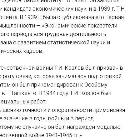
года возглавил институт. В 1938 г. он защитил
кандидата экономических наук, и в 1939 г. Т.Н.
цента. В 1939 г. была опубликована его первая
ромышленности — «Экономические показатели
ого периода вся трудовая деятельность
ана с развитием статистической науки и
ических кадров.
течественной войны Т.И. Козлов был призван в
 роту связи, которая занималась подготовкой
Затем он был прикомандирован к Особому
 г. Ташкенте. В 1944 году Т.И. Козлов был
ециальных работ.
вышению точности и оперативности применения
е значение в годы войны и в период
этому не случайно он был награжден медалью
ественной войне 1941-1945 гг.»