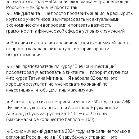
🔹Тема этого года — «Сильная экономика — процветающая
Россия!» — выбрана не просто так.
🔹Цель диктанта — не просто проверить знания, а расширить
кругозор участников, заинтересовать их актуальными
экономическими вопросами и показать важность
грамотности в финансовой сфере в условиях изменений.
🔹Задания диктанта не ограничиваются экономикой: часть
вопросов касалась литературы, истории, права и
обществознания.
🔹«Наш преподаватель по курсу “Оценка инвестиций”
посоветовал участвовать в диктанте, — говорит студентка
4-го курса Татьяна Митина. — Я набрала 82 балла: это
хороший результат, но мне не хватило знаний по
инвестициям, чтобы достичь максимума».
🔹В этом году в диктанте приняли участие 60 студентов ИЭФ.
Лучшие результаты показали Анастасия Кружалова и
Александр Пусь из группы ЭЭП-411 — по 91 баллу
(максимальное количество баллов — 100).
🔹Экономический диктант в 2024 году написали не только в
регионах России, но и в 10 зарубежных странах — это