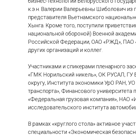
бизнес-технологий Белорусского государс
к.э.н. Валерии Валерьевны Шиболович из г
представителя Вьетнамского национально
Хынга. Кроме того, поступили приветстви
национальной обороной) Военной академ
Российской Федерации, ОАО «РЖД», ПАО «
других организаций и коллег.
Участниками и спикерами пленарного зас
«ГМК Норильский никель», ОК РУСАЛ, ГУ
округу, Института экономики УрО РАН, У
транспорта», Финансового университета 
«Федеральная грузовая компания», НАО 
исследовательского института автомобил
В рамках «круглого стола» активное учас
специальности «Экономическая безопасно