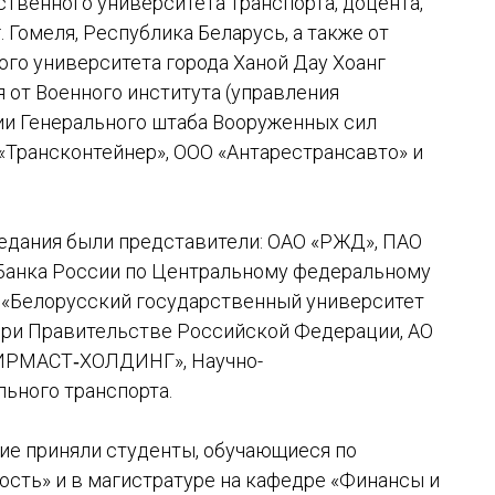
твенного университета транспорта, доцента,
. Гомеля, Республика Беларусь, а также от
го университета города Ханой Дау Хоанг
я от Военного института (управления
ии Генерального штаба Вооруженных сил
Трансконтейнер», ООО «Антарестрансавто» и
едания были представители: ОАО «РЖД», ПАО
 Банка России по Центральному федеральному
О «Белорусский государственный университет
при Правительстве Российской Федерации, АО
«ИРМАСТ‐ХОЛДИНГ», Научно-
ьного транспорта.
тие приняли студенты, обучающиеся по
сть» и в магистратуре на кафедре «Финансы и