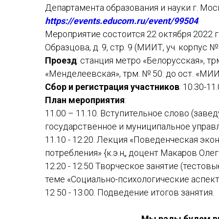
Департамента образования и науки г. Мос
https://events.educom.ru/event/99504
.
Мероприятие состоится 22 октября 2022 г. с
Образцова, д. 9, стр. 9 (МИИТ, уч. корпус № 
Проезд
: станция метро «Белорусская», тр
«Менделеевская», трм. № 50: до ост. «МИИ
Сбор
и регистрация участников
: 10.30-11.
План
мероприятия
:
11.00 – 11.10. Вступительное слово (зав
государственное и муниципальное управл
11.10 - 12.20. Лекция «Поведенческая эк
потребления» {к.э.н„ доцент Макаров Олег
12.20 - 12.50 Творческое занятие (тестов
теме «Социально-психологические аспек
12 50 - 13.00. Подведение итогов занятия.
Мы рады будем ви