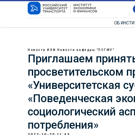
ОБ ИНСТ
Новости ИЭФ
Новости кафедры "ПСГМУ"
Приглашаем принять
просветительском п
«Университетская су
«Поведенческая эко
социологический ас
потребления»
2022-10-20 11:43