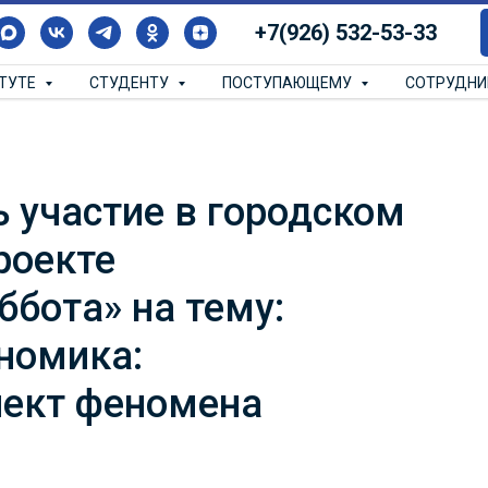
+7(926) 532-53-33
ИТУТЕ
СТУДЕНТУ
ПОСТУПАЮЩЕМУ
СОТРУДН
 участие в городском
роекте
ббота» на тему:
номика:
пект феномена