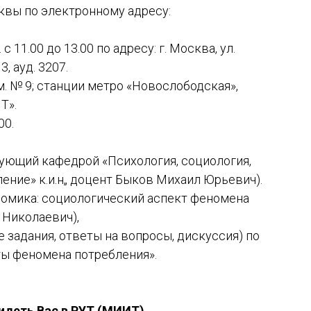
квы по электронному адресу:
 11.00 до 13.00 по адресу: г. Москва, ул.
3, ауд. 3207.
м. № 9; станции метро «Новослободская»,
Т».
00.
едующий кафедрой «Психология, социология,
ение» к.и.н„ доцент Быков Михаил Юрьевич).
ономика: социологический аспект феномена
 Николаевич),
ые задания, ответы на вопросы, дискуссия) по
ты феномена потребления».
деть Вас в РУТ (МИИТ)