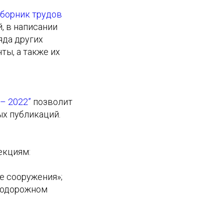
борник трудов
, в написании
яда других
ты, а также их
– 2022”
позволит
ых публикаций.
екциям:
е сооружения»;
нодорожном