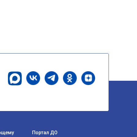
ющему
Портал ДО