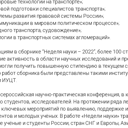
ровые технологии на транспорте»;
вой подготовки специалистов транспорта»;
лемы развития правовой системы России»;
ммуникации в мировом политическом процессе»;
дного транспорта, судовождение»;
огии в транспортных системах агломераций».
циям в сборнике “Неделя науки – 2022”, более 100 с
ие активность в области научных исследований и п
смогли получить повышенную стипендию в текущем с
 работ сборника были представлены такими институ
и ИУЦТ.
всероссийская научно-практическая конференция, в 
о студентов, исследователей. На протяжении ряда л
з ключевых мероприятий по выявлению, поддержке 
нтов и молодых учёных. В работе «Недели науки» т
 учёные и студенты России, стран СНГ и Европы, Аз