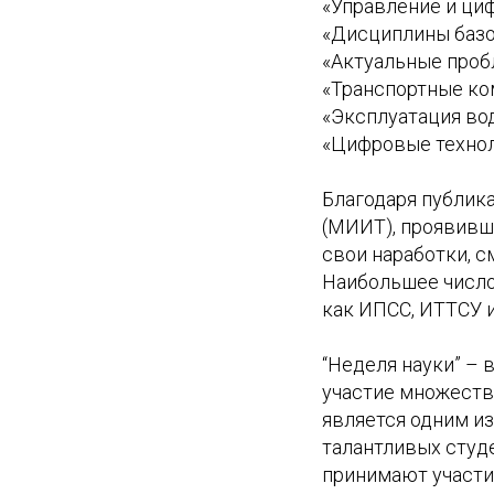
«Управление и циф
«Дисциплины базо
«Актуальные проб
«Транспортные ко
«Эксплуатация во
«Цифровые технол
Благодаря публика
(МИИТ), проявивш
свои наработки, 
Наибольшее число
как ИПСС, ИТТСУ 
“Неделя науки” – 
участие множеств
является одним и
талантливых студе
принимают участие