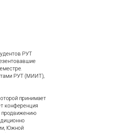
тудентов РУТ
резентовавшие
еместре.
тами РУТ (МИИТ),
которой принимает
ет конференция
и продвижению
радиционно
ии, Южной