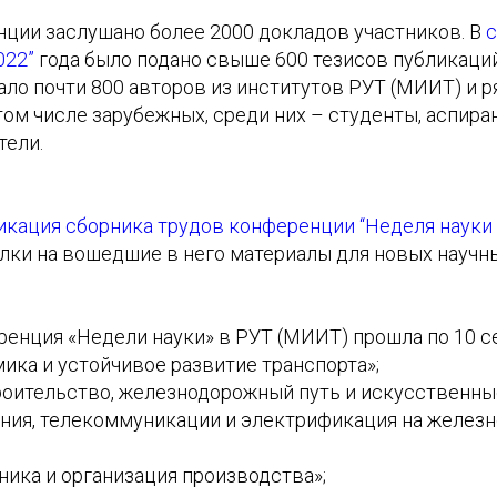
нции заслушано более 2000 докладов участников. В
с
022”
года было подано свыше 600 тезисов публикаций
ло почти 800 авторов из институтов РУТ (МИИТ) и р
том числе зарубежных, среди них – студенты, аспиран
тели.
икация сборника трудов конференции “Неделя науки 
лки на вошедшие в него материалы для новых научн
ренция «Недели науки» в РУТ (МИИТ) прошла по 10 с
ика и устойчивое развитие транспорта»;
роительство, железнодорожный путь и искусственны
ния, телекоммуникации и электрификация на желез
ника и организация производства»;