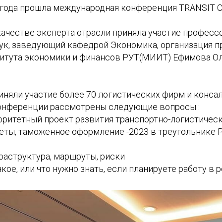
3 года прошла международная конференция TRANSIT С
ачестве эксперта отрасли приняла участие профессо
ук, заведующий кафедрой Экономика, организация п
итута экономики и финансов РУТ(МИИТ) Ефимова О
иняли участие более 70 логистических фирм и конса
конференции рассмотрены следующие вопросы :
оритетный проект развития транспортно-логистичес
четы, таможенное оформление -2023 в треугольнике 
раструктура, маршруты, риски
кое, или что нужно знать, если планируете работу в р