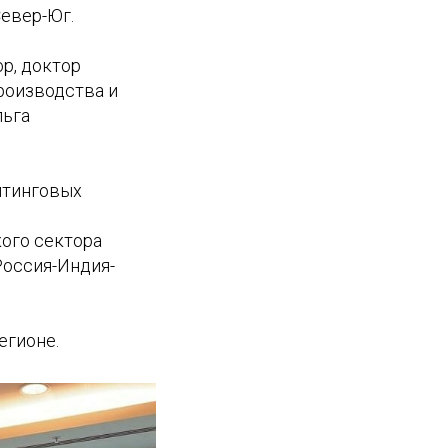
евер-Юг.
р, доктор
роизводства и
льга
лтинговых
кого сектора
Россия-Индия-
егионе.