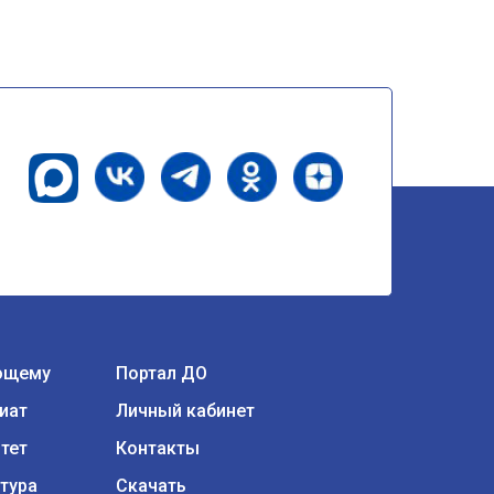
ющему
Портал ДО
иат
Личный кабинет
тет
Контакты
тура
Скачать