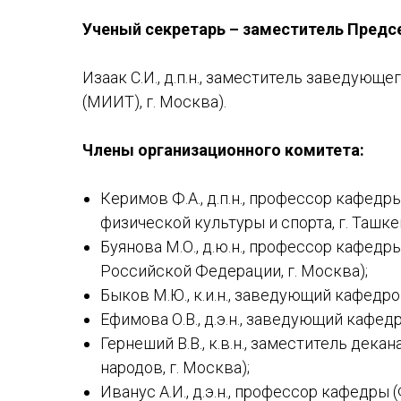
Ученый секретарь – заместитель Предс
Изаак С.И., д.п.н., заместитель заведующ
(МИИТ), г. Москва).
Члены организационного комитета:
Керимов Ф.А., д.п.н., профессор кафед
физической культуры и спорта, г. Ташке
Буянова М.О., д.ю.н., профессор кафе
Российской Федерации, г. Москва);
Быков М.Ю., к.и.н., заведующий кафедро
Ефимова О.В., д.э.н., заведующий кафед
Гернеший В.В., к.в.н., заместитель дек
народов, г. Москва);
Иванус А.И., д.э.н., профессор кафедр