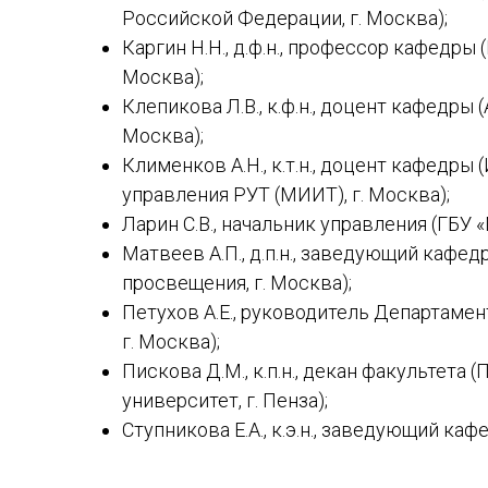
Российской Федерации, г. Москва);
Каргин Н.Н., д.ф.н., профессор кафедры
Москва);
Клепикова Л.В., к.ф.н., доцент кафедры
Москва);
Клименков А.Н., к.т.н., доцент кафедры
управления РУТ (МИИТ), г. Москва);
Ларин С.В., начальник управления (ГБУ
Матвеев А.П., д.п.н., заведующий кафе
просвещения, г. Москва);
Петухов А.Е., руководитель Департамен
г. Москва);
Пискова Д.М., к.п.н., декан факультет
университет, г. Пенза);
Ступникова Е.А., к.э.н., заведующий ка