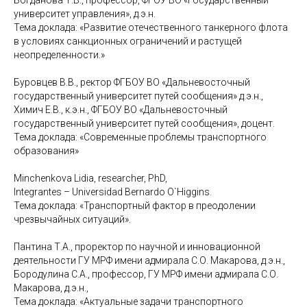
университет управления», д.э.н.
Тема доклада: «Развитие отечественного танкерного флота
в условиях санкционных ограничений и растущей
неопределенности.»
Буровцев В.В., ректор ФГБОУ ВО «Дальневосточный
государственный университет путей сообщения» д.э.н.,
Химич Е.В., к.э.н., ФГБОУ ВО «Дальневосточный
государственный университет путей сообщения», доцент.
Тема доклада: «Современные проблемы транспортного
образования»
Minchenkova Lidia, researcher, PhD,
Integrantes – Universidad Bernardo O`Higgins.
Тема доклада: «Транспортный фактор в преодолении
чрезвычайных ситуаций».
Пантина Т.А., проректор по научной и инновационной
деятельности ГУ МРФ имени адмирала С.О. Макарова, д.э.н.,
Бородулина С.А., профессор, ГУ МРФ имени адмирала С.О.
Макарова, д.э.н.,
Тема доклада: «Актуальные задачи транспортного