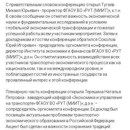
С приветственным словом конференцию открыл Тугаев
Михаил Юрьевич - проректор ФГАОУ ВО «РУТ (МИИТ)», к.т.н.
В своём сообщении он отметил важность экономической
науки и фундаментальных исследований в условиях
глобальной экономической трансформации и пожелал
успешной работы всем участникам мероприятия. Затем к
докладчикам и гостям конференции обратился Соколов
Юрий Игоревич - председатель оргкомитета конференции,
директор Института экономики и финансов ФГАОУ ВО «РУТ
(МИИТ)», д.э.н. Он отметил важность взаимодействия всех
участников транспортно-экономического процесса как на
национальном, так и на международном уровне, и
поблагодарил гостей из иностранных государств за
проявленный интерес к этой конференции.
Пленарную часть конференции открыла Терешина Наталья
Петровна - заведующий кафедрой «Экономика и управление
на транспорте» ФГАОУ ВО «РУТ (МИИТ)», д.э.н. –
сопредседатель оргкомитета конференции. Её доклад был
посвящён актуальным проблемам транспортно-
экономического образования в Российской Федерации.
Акцент был сделан на важности сохранения традиций