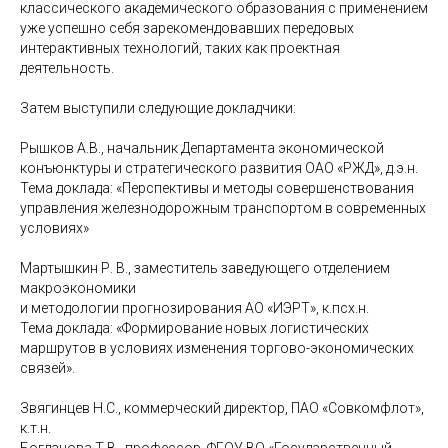
классического академического образования с применением
уже успешно себя зарекомендовавших передовых
интерактивных технологий, таких как проектная
деятельность.
Затем выступили следующие докладчики:
Рышков А.В., начальник Департамента экономической
конъюнктуры и стратегического развития ОАО «РЖД», д.э.н.
Тема доклада: «Перспективы и методы совершенствования
управления железнодорожным транспортом в современных
условиях»
Мартышкин Р. В., заместитель заведующего отделением
макроэкономики
и методологии прогнозирования АО «ИЭРТ», к.псх.н.
Тема доклада: «Формирование новых логистических
маршрутов в условиях изменения торгово-экономических
связей».
Звягинцев Н.С., коммерческий директор, ПАО «Совкомфлот»,
к.т.н.
Богданова Т.В., профессор, ФГОУ ВО «Государственный