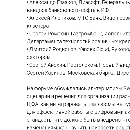
• Александр Глазков, Диасофт, Генеральн
вендора банковского софта в РФ.
• Алексей Клепиков, МТС Банк, Вице-през
кластера.
• Сергей Ромахин, Газпромбанк, Исполнит
Департамента технологий розничных кре
• Дмитрий Родионов, Yandex Cloud, Руков
сектором.
• Сергей Анохин, Ростелеком, Первый ви
Сергей Харинов, Московская биржа, Дире
На форуме обсуждались альтернативы SW
сценарии и решения для организации рас
ЦФА: как интегрировать платформы выпу
для эффективной работы с цифровыми ак
стандарты: что должно быть внедрено, ч
изменениям; как научить нейросети реша