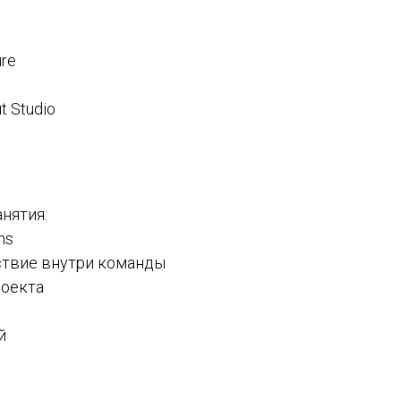
ure
t Studio
нятия:
ns
ствие внутри команды
роекта
й