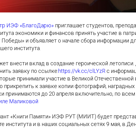
нтр ИЭФ «БлагоДарю»
приглашает студентов, препода
итута экономики и финансов принять участие в пат
 Победы» и объявляет о начале сбора информации д
шего института.
ет внести вклад в создание героической летописи. 
ить заявку по ссылке:
https://vk.cc/clLYzR
с информац
оторые принимали участие в Великой Отечественной 
 прикрепить к заявке копии фотографий, наградных
ки принимаются до 20 апреля включительно, по все
иле Маликовой
ант «Книги Памяти» ИЭФ РУТ (МИИТ) будет предста
е института и в наших социальных сетях 9 мая, в Де