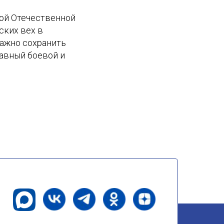
кой Отечественной
ских вех в
важно сохранить
авный боевой и