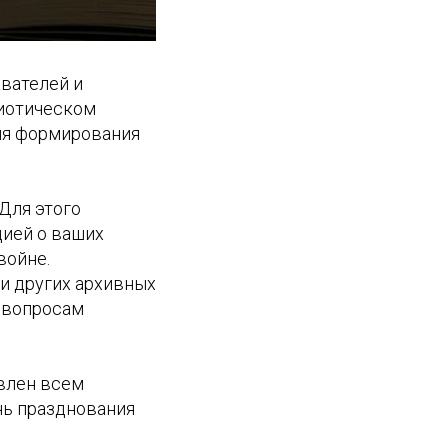
вателей и
риотическом
ля формирования
Для этого
ией о ваших
войне.
 и других архивных
м вопросам
влен всем
нь празднования