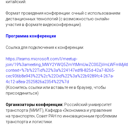
китайский.
Формат проведения конференции: очный с использованием
дистанционных технологий (с возможностью онлайн-
участия в формате видеоконференции).
Программа конференции
Ссылка для подключения к конференции:
https://teams.microsoft.com/l/meetup-
join/19%3ameeting_MWY2YWQ5ZmYtMmUwZC00ZjVmLWFmMjAtM
context=%7b%22Tid%22%3a%224147edf8-825d-42a7-8265-
cec936b8e943%22%2c%22Oid%22%3a%22b9289fc4-267a-
4c12-a8ea-2525826a2354%22%7d
(Коснитесь ссылки или вставьте ее в браузер, чтобы
присоединиться)
Организаторы конференции:
Российский университет
транспорта (МИИТ), Кафедра «Экономика и управление
на транспорте»; Совет РАН по инновационным проблемам
транспорта и логистики.