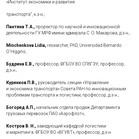
«Институт экономики и развития
транспорта", к.э.н.;
Пантина Т.А.,
проректор по научной и инновационной
деятельности ГУ МРФ имени адмирала С. О. Макарова, д.э.н.;
Minchenkova Lidia,
researcher, PhD, Universidad Bernardo
O`Higgins;
Будрина Е.В.,
профессор, ФГБОУ ВО СПбГЭУ, профессор,
д.э.н.;
Куренков П.В.,
руководитель секции «Управление
и экономика транспорта» Совета РАН по инновационным
проблемам транспорта и логистики, профессор, д.э.н.;
Богоряд А.П.,
начальник отдела продаж Департамента
грузовых перевозок ПАО «Аэрофлот»;
Костров В. Н.,
заведующий кафедрой логистики
и маркетинга. ФГБОУ ВО «ВГУВТ», профессор, д.э.н.