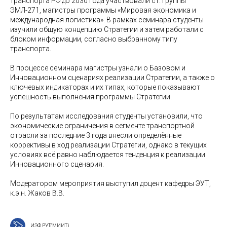
транспорта РФ до 2030 года участвовали ст. группы
ЭМЛ-271, магистры программы «Мировая экономика и
международная логистика». В рамках семинара студенты
изучили общую концепцию Стратегии и затем работали с
блоком информации, согласно выбранному типу
транспорта.
В процессе семинара магистры узнали о Базовом и
Инновационном сценариях реализации Стратегии, а также о
ключевых индикаторах и их типах, которые показывают
успешность выполнения программы Стратегии.
По результатам исследования студенты установили, что
экономические ограничения в сегменте транспортной
отрасли за последние 3 года внесли определённые
коррективы в ход реализации Стратегии, однако в текущих
условиях всё равно наблюдается тенденция к реализации
Инновационного сценария.
Модератором мероприятия выступил доцент кафедры ЭУТ,
к.э.н. Жаков В.В.
ИЭФ РУТ(МИИТ)