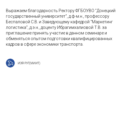
Выражаем благодарность Ректору ФГБОУВО "Донецкий
государственный университет", д.ф-м.н., профессору
Беспаловой С.В. и Заведующему кафедрой "Маркетинг
логистика", д.э.н., доценту Ибрагимхалиовой Т.В. за
приглашение принять участие в данном семинаре и
обменяться опытом подготовки квалифицированных
кадров в сфере экономики транспорта.
ИЭФ РУТ(МИИТ)