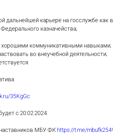
ой дальнейшей карьере на госслужбе как в
х Федерального казначейства;
 с хорошими коммуникативными навыками;
частвовать во внеучебной деятельности;
етствуется.
атива.
ck.ru/35KgGc
.
удет с 20.02.2024.
м наставников МБУ ФК
https://t.me/mbufk254
!