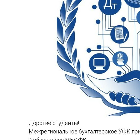
Дорогие студенты!
Межрегиональное бухгалтерское УФК при
Амбассадора МБУ ФК.