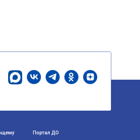
ющему
Портал ДО