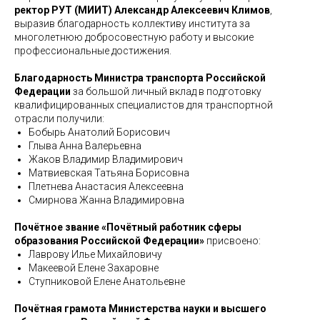
ректор РУТ (МИИТ) Александр Алексеевич Климов
,
выразив благодарность коллективу института за
многолетнюю добросовестную работу и высокие
профессиональные достижения.
Благодарность Министра транспорта Российской
Федерации
за большой личный вклад в подготовку
квалифицированных специалистов для транспортной
отрасли получили:
Бобырь Анатолий Борисович
Глыва Анна Валерьевна
Жаков Владимир Владимирович
Матвиевская Татьяна Борисовна
Плетнева Анастасия Алексеевна
Смирнова Жанна Владимировна
Почётное звание «Почётный работник сферы
образования Российской Федерации»
присвоено:
Лаврову Илье Михайловичу
Макеевой Елене Захаровне
Ступниковой Елене Анатольевне
Почётная грамота Министерства науки и высшего