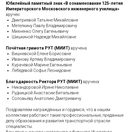
Юбилейный памятный знак «В ознаменование 125-летия
Императорского Московского инженерного училища»
вручён:
Дмитриевой Татьяне Михайловне
Метелкину Павлу Владимировичу
Михненко Олегу Евгеньевичу
Шишкиной Надежде Михайловне
Почётная грамота РУТ (МИИТ)
вручена:
Вишневской Елене Борисовне
Иванову Артему Владимировичу
Курачёвой Марине Евгеньевне
Лебедевой Софье Леонидовне
Благодарность Ректора РУТ (МИИТ)
вручена:
Никандоровой Ирине Николаевне
Рудницкой Анастасии Витальевне
Соловьёву Анатолию Дмитриевичу
Поздравляем награждённых и гордимся, что в нашем
коллективе работают такие профессиональные, преданные
делу образования и развития транспортной отрасли
специалисты.
Ваш труд — основа настоящего и будущего Института