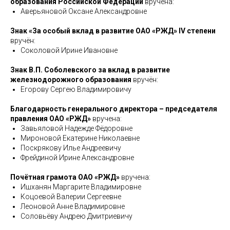
образования Российской Федерации
вручена:
Аверьяновой Оксане Александровне
Знак «За особый вклад в развитие ОАО «РЖД» IV степени
вручён:
Соколовой Ирине Ивановне
Знак В.П. Соболевского за вклад в развитие
железнодорожного образования
вручён:
Егорову Сергею Владимировичу
Благодарность генерального директора – председателя
правления ОАО «РЖД»
вручена:
Завьяловой Надежде Фёдоровне
Мироновой Екатерине Николаевне
Поскрякову Илье Андреевичу
Фрейдиной Ирине Александровне
Почётная грамота ОАО «РЖД»
вручена:
Ишханян Маргарите Владимировне
Коцоевой Валерии Сергеевне
Леоновой Анне Владимировне
Соловьёву Андрею Дмитриевичу