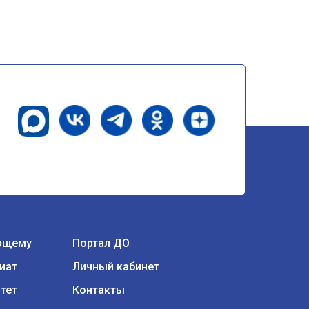
ющему
Портал ДО
иат
Личный кабинет
тет
Контакты