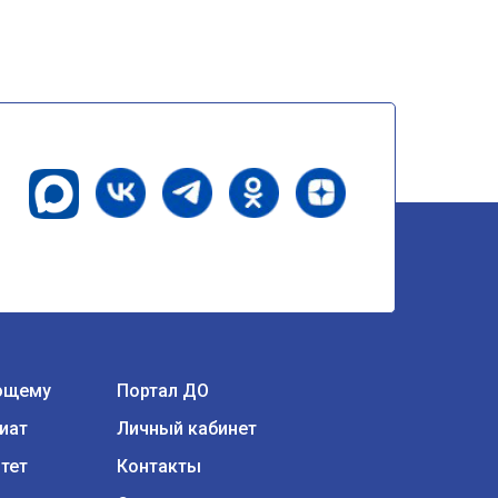
ющему
Портал ДО
иат
Личный кабинет
тет
Контакты