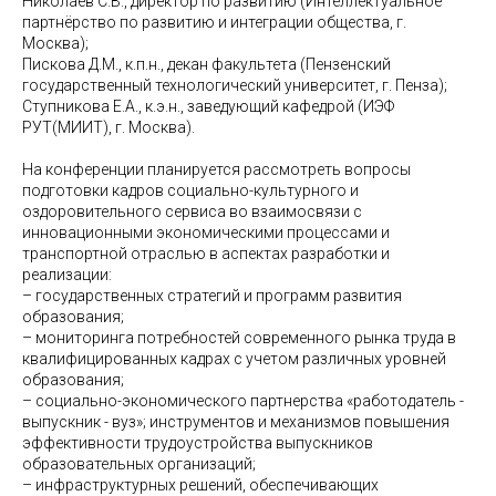
Николаев С.В., директор по развитию (Интеллектуальное
партнёрство по развитию и интеграции общества, г.
Москва);
Пискова Д.М., к.п.н., декан факультета (Пензенский
государственный технологический университет, г. Пенза);
Ступникова Е.А., к.э.н., заведующий кафедрой (ИЭФ
РУТ(МИИТ), г. Москва).
На конференции планируется рассмотреть вопросы
подготовки кадров социально-культурного и
оздоровительного сервиса во взаимосвязи с
инновационными экономическими процессами и
транспортной отраслью в аспектах разработки и
реализации:
– государственных стратегий и программ развития
образования;
– мониторинга потребностей современного рынка труда в
квалифицированных кадрах с учетом различных уровней
образования;
– социально-экономического партнерства «работодатель -
выпускник - вуз»; инструментов и механизмов повышения
эффективности трудоустройства выпускников
образовательных организаций;
– инфраструктурных решений, обеспечивающих