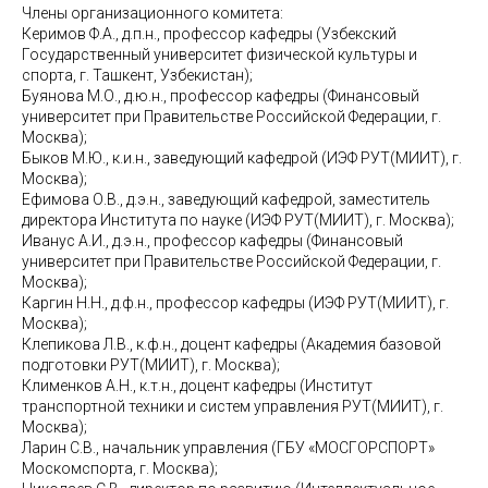
Члены организационного комитета:
Керимов Ф.А., д.п.н., профессор кафедры (Узбекский
Государственный университет физической культуры и
спорта, г. Ташкент, Узбекистан);
Буянова М.О., д.ю.н., профессор кафедры (Финансовый
университет при Правительстве Российской Федерации, г.
Москва);
Быков М.Ю., к.и.н., заведующий кафедрой (ИЭФ РУТ(МИИТ), г.
Москва);
Ефимова О.В., д.э.н., заведующий кафедрой, заместитель
директора Института по науке (ИЭФ РУТ(МИИТ), г. Москва);
Иванус А.И., д.э.н., профессор кафедры (Финансовый
университет при Правительстве Российской Федерации, г.
Москва);
Каргин Н.Н., д.ф.н., профессор кафедры (ИЭФ РУТ(МИИТ), г.
Москва);
Клепикова Л.В., к.ф.н., доцент кафедры (Академия базовой
подготовки РУТ(МИИТ), г. Москва);
Клименков А.Н., к.т.н., доцент кафедры (Институт
транспортной техники и систем управления РУТ(МИИТ), г.
Москва);
Ларин С.В., начальник управления (ГБУ «МОСГОРСПОРТ»
Москомспорта, г. Москва);