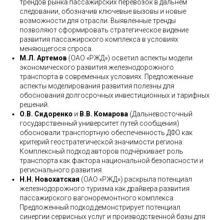
трендов рынка пассажирских перевозок в дальнем
следовании, обозначив ключевые вызовы и новые
возможности для отрасли. Выявленные тренды
позволяют сформировать стратегическое видение
развития пассажирского комплекса в условиях
меняющегося спроса.
М.Л. Артемов
(ОАО «РЖД») осветил аспекты модели
экономического развития железнодорожного
транспорта в современных условиях. Предложенные
аспекты моделирования развития полезны для
обоснования долгосрочных инвестиционных и тарифных
решений.
О.В. Сидоренко
и
В.В. Комарова
(Дальневосточный
государственный университет путей сообщения)
обосновали транспортную обеспеченность ДФО как
критерий геостратегической значимости региона.
Комплексный подход авторов подчёркивает роль
транспорта как фактора национальной безопасности и
регионального развития.
Н.Н. Новохатская
(ОАО «РЖД») раскрыла потенциал
железнодорожного туризма как драйвера развития
пассажирского вагоноремонтного комплекса.
Предложенный подход демонстрирует потенциал
синергии сервисных услуг и производственной базы для