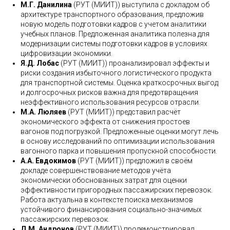
М.Г. Данилина
(РУТ (МИИТ)) выступила с докладом об
архитектуре транспортного образования, предложив
новую модель подготовки кадров с учетом аналитики
учебных планов. Предложенная аналитика полезна для
модернизации системы подготовки кадров в условиях
цифровизации экономики.
Я.Д. Лобас
(РУТ (МИИТ)) проанализировал эффекты и
риски создания избыточного логистического продукта
для транспортной системы. Оценка краткосрочных выгод
и долгосрочных рисков важна для предотвращения
неэффективного использования ресурсов отрасли.
М.А. Люляев
(РУТ (МИИТ)) представил расчёт
экономического эффекта от снижения простоев
вагонов под погрузкой. Предложенные оценки могут лечь
в основу исследований по оптимизации использования
вагонного парка и повышения пропускной способности.
А.А. Евдокимов
(РУТ (МИИТ)) предложил в своём
докладе совершенствование методов учёта
экономически обоснованных затрат для оценки
эффективности пригородных пассажирских перевозок.
Работа актуальна в контексте поиска механизмов
устойчивого финансирования социально-значимых
пассажирских перевозок.
Д.М. Андронов
(РУТ (МИИТ)) продемонстрировал