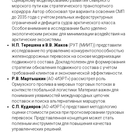
сценарному моделированию развития Северного
морского пути как стратегического транспортного
коридора. Автор обосновал три варианта освоения СМП
до 2035 года с учётом реальных инфраструктурных
ограничений и дефицита судов арктического класса.
Особое внимание в исследовании было уделено
экологическим рискам: для минимизации воздействия на
арктические экосистемы.
Н.П. Терешина и В.В. Жаков
(РУТ (МИИТ)) представили
исследование по управлению конкурентоспособностью
железнодорожных перевозок на основе модернизации
подвижного состава. Доклад полезен для формирования
стратегии обновления подвижного состава с учётом
требований клиентов и экономической эффективности.
Р.В. Мартышкин
(АО «ИЭРТ») рассмотрел роль
Ормузского пролива в мировых торговых потоках в
контексте глобальной логистики. Материал важен для
понимания уязвимостей международных цепочек
поставок и поиска альтернативных маршрутов.
С.П. Кудияров
(АО «ИЭРТ») представил методологию
оценки стоимости риска при прогнозировании грузовых
перевозок. Представленная концепция может стать
полезным инструментом для повышения качества
управленческих решений.