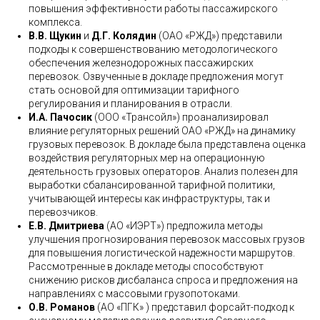
повышения эффективности работы пассажирского
комплекса.
В.В. Щукин
и
Д.Г. Колядин
(ОАО «РЖД») представили
подходы к совершенствованию методологического
обеспечения железнодорожных пассажирских
перевозок. Озвученные в докладе предложения могут
стать основой для оптимизации тарифного
регулирования и планирования в отрасли.
И.А. Пачосик
(ООО «Трансойл») проанализировал
влияние регуляторных решений ОАО «РЖД» на динамику
грузовых перевозок. В докладе была представлена оценка
воздействия регуляторных мер на операционную
деятельность грузовых операторов. Анализ полезен для
выработки сбалансированной тарифной политики,
учитывающей интересы как инфраструктуры, так и
перевозчиков.
Е.В. Дмитриева
(АО «ИЭРТ») предложила методы
улучшения прогнозирования перевозок массовых грузов
для повышения логистической надежности маршрутов.
Рассмотренные в докладе методы способствуют
снижению рисков дисбаланса спроса и предложения на
направлениях с массовыми грузопотоками.
О.В. Романов
(АО «ПГК» ) представил форсайт-подход к