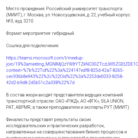
Место проведения: Российский университет транспорта
(МИИТ), г. Москва, ул. Новосущевская, д. 22, учебный корпус
№3, ауд. 3210.
Формат мероприятия: гибридный.
Ссылка для подключения:
https://teams.microsoft.com/l/meetup-
join/19%3ameeting_MGNlMjQzYWItYTZkNC00ZTczLWI5ZGEtZDE1
context=%7b%22Tid%22%3a%224147edf8-825d-42a7-8265-
cec936b8e943%22%2c%22Oid%22%3a%2253de0033-8258-
42d2-b9d8-2d5b51c2a338%22%7d
В состав жюри входят представители ведущих компаний
транспортной отрасли: ОАО «РЖД», АО «ФГК», SILA UNION,
РАТ, ABPMR, а также преподаватели и эксперты РУТ (МИИТ).
Финалисты представят результаты своих
исследовательских и практических разработок,
направленных на совершенствование бизнес-процессов и
внедрение инновационных технологий в транспортном