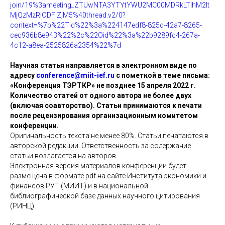
join/19%3ameeting_ZTUwNTA3YTYtYWU2MC00MDRkLTlhM2It
MjQzMzRiODFlZjM5%40thread.v2/0?
context=%7b%22Tid%22%3a%224147edf8-825d-42a7-8265-
cec936b8e943%22%2c%22Oid%22%3a%22b9289fc4-267a-
4c12-a8ea-2525826a2354%22%7d
Научная статья направляется в электронном виде по
адресу
conference@miit-ief.ru
c пометкой в теме письма:
«Конференция ТЭРТКР» не позднее 15 апреля 2022 г.
Количество статей от одного автора не более двух
(включая соавторство). Статьи принимаются к печати
после рецензирования организационным комитетом
конференции.
Оригинальность текста не менее 80%. Статьи печатаются в
авторской редакции. Ответственность за содержание
статьи возлагается на авторов.
Электронная версия материалов конференции будет
размещена в формате pdf на сайте Института экономики и
финансов РУТ (МИИТ) и в национальной
библиографической базе данных научного цитирования
(РИНЦ).