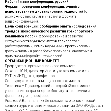
Рабочий язык конференции: русский.
Формат проведения конференции: очный с
использованием дистанционных технологий
(с
возможностью онлайн участия в формате
видеоконференции).
Цель конференции: обобщение опыта исследования
трендов экономического развития транспортного
комплекса России
, формирование и развитие
сотрудничества университетов транспорта с
работодателями, обмен научными и практическими
достижениями в разработке прогнозов, аналитике и
применении Форсайт – технологий.
ОРГАНИЗАЦИОННЫЙ КОМИТЕТ
Председатель организационного комитета
Соколов Ю.И., директор Института экономики и финансов
РУТ (МИИТ), д.э.н., профессор.
Сопредседатели организационного комитета
Терешина Н.П., заведующий кафедрой «Экономика и
управление на транспорте» Института экономики и
финансов, д.э.н., профессор;
Рышков А.В., начальник Департамента экономической
конъюнктуры и стратегического развития ОАО «РЖД», д.э.н.;
Замковой А.А., заместитель генерального директора, АО