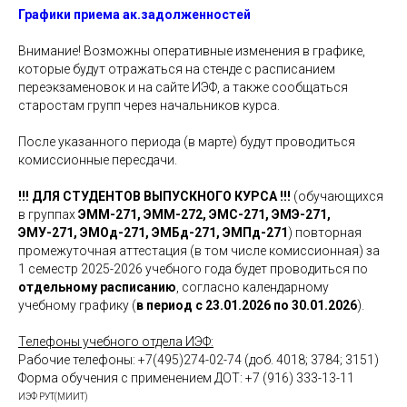
Графики приема ак.задолженностей
Внимание! Возможны оперативные изменения в графике,
которые будут отражаться на стенде с расписанием
переэкзаменовок и на сайте ИЭФ, а также сообщаться
старостам групп через начальников курса.
После указанного периода (в марте) будут проводиться
комиссионные пересдачи.
!!! ДЛЯ СТУДЕНТОВ ВЫПУСКНОГО КУРСА !!!
(обучающихся
в группах
ЭММ-271, ЭММ-272, ЭМС-271, ЭМЭ-271,
ЭМУ-271, ЭМОд-271, ЭМБд-271, ЭМПд-271
) повторная
промежуточная аттестация (в том числе комиссионная) за
1 семестр 2025-2026 учебного года будет проводиться по
отдельному расписанию
, согласно календарному
учебному графику (
в период с 23.01.2026 по 30.01.2026
).
Телефоны учебного отдела ИЭФ:
Рабочие телефоны: +7(495)274-02-74 (доб. 4018; 3784; 3151)
Форма обучения с применением ДОТ: +7 (916) 333-13-11
ИЭФ РУТ(МИИТ)