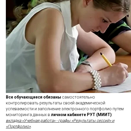
Все обучающиеся обязаны
самостоятельно
контролировать результаты своей академической
успеваемости и заполнение электронного портфолио путем
мониторинга данных в
личном кабинете РУТ (МИИТ)
:
вкладка «Учебная работа» - графы «Результаты сессий» и
«Портфолио»
.