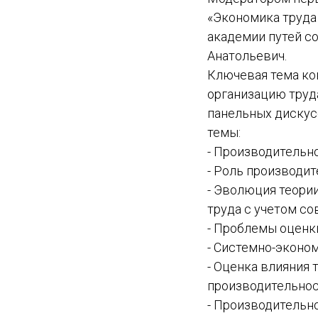
«Экономика труда
академии путей с
Анатольевич.
Ключевая тема ко
организацию труда
панельных дискус
темы:
- Производительно
- Роль производи
- Эволюция теори
труда с учетом с
- Проблемы оценки
- Системно-эконо
- Оценка влияния 
производительнос
- Производительн