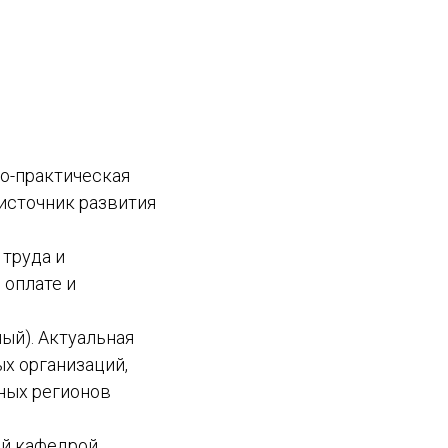
но-практическая
источник развития
труда и
 оплате и
ый). Актуальная
х организаций,
зных регионов
ий кафедрой