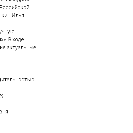
 Российской
шкин Илья
аучную
». В ходе
ие актуальные
одительностью
е;
вня