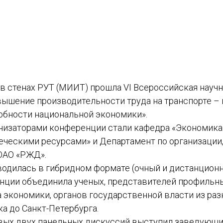
. в стенах РУТ (МИИТ) прошла VI Всероссийская науч
ышение производительности труда на транспорте – 
обности национальной экономики».
низаторами конференции стали кафедра «Экономика 
еческими ресурсами» и Департамент по организации,
ОАО «РЖД».
одилась в гибридном формате (очный и дистанционн
нции объединила ученых, представителей профильны
 экономики, органов государственной власти из ра
ка до Санкт-Петербурга.
ых двух панельных дискуссий выступил заведующ