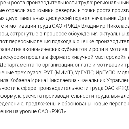
ервы роста производительности труда: региональный
е отрасли экономики: резервы и точки роста произ
ых двух панельных дискуссий подвел начальник Деп
ате и мотивации труда ОАО «РЖД» Владимир Николаев
осы, затронутые в процессе обсуждения, актуальны 
уют переосмысления подхода к оценке производитель
 развития экономических субъектов и роли в мотива
дискуссия прошла в формате «научной мастерской», 
Департамента по организации, оплате и мотивации 
ученые трех вузов: РУТ (МИИТ), УрГУПС, ИрГУПС. Мо
ила Кобзева Ирина Николаевна - начальник Управле
ьности в сфере производительности труда ОАО «РЖ
 формула расчета производительности труда, выявл
ределению, предложены и обоснованы новые перспе
ценки на уровне ОАО «РЖД».