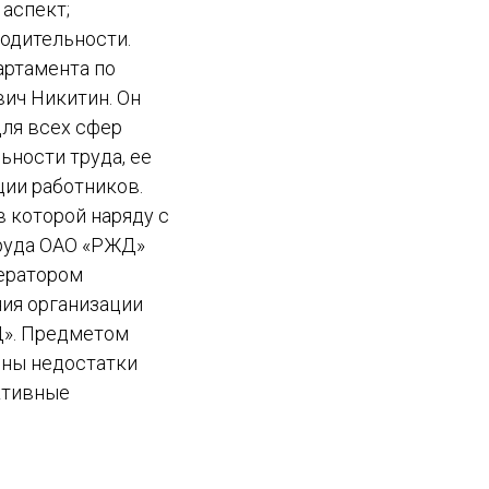
 аспект;
водительности.
артамента по
ич Никитин. Он
для всех сфер
ности труда, ее
ции работников.
в которой наряду с
труда ОАО «РЖД»
дератором
ния организации
Д». Предметом
ены недостатки
ктивные