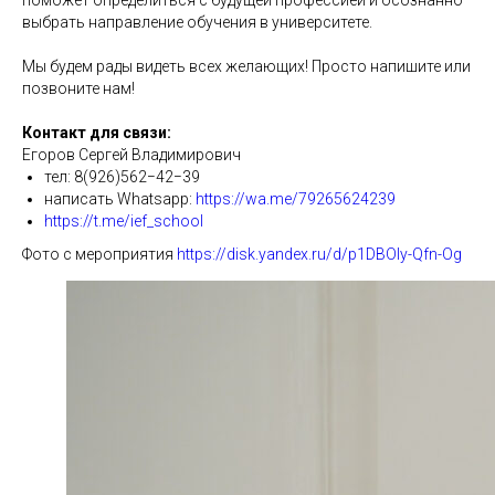
выбрать направление обучения в университете.
Мы будем рады видеть всех желающих! Просто напишите или
позвоните нам!
Контакт для связи:
Егоров Сергей Владимирович
тел: 8(926)562−42−39
написать Whatsapp:
https://wa.me/79265624239
https://t.me/ief_school
Фото с мероприятия
https://disk.yandex.ru/d/p1DBOIy-Qfn-Og