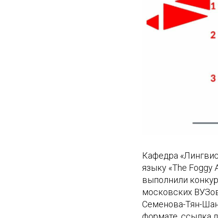
Кафедра «Лингвис
языку «The Foggy 
выполнили конкур
московских ВУЗов:
Семенова-Тян-Шан
формате, ссылка 