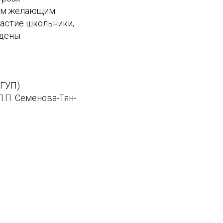
сем желающим.
частие школьники,
ждены
(ГУП)
.П. Семенова-Тян-