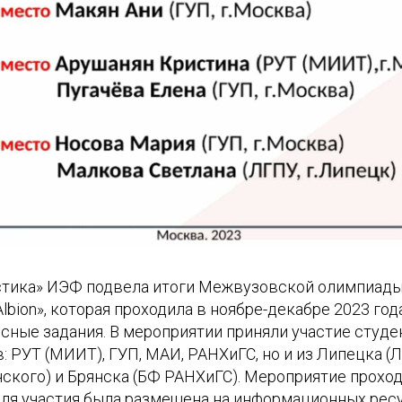
тика» ИЭФ подвела итоги Межвузовской олимпиады
Albion», которая проходила в ноябре-декабре 2023 год
сные задания. В мероприятии приняли участие студе
 РУТ (МИИТ), ГУП, МАИ, РАНХиГС, но и из Липецка (Л
ского) и Брянска (БФ РАНХиГС). Мероприятие проход
для участия была размещена на информационных рес