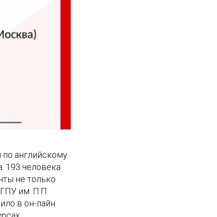
 по английскому
а. 193 человека
нты не только
ГПУ им. П.П.
ило в он-лайн
урсах