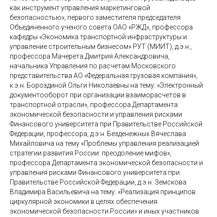
как инструмент управления маркетинговой
безопасностью», первого заместителя председателя
Объединенного ученого совета ОАО «РЖД», профессора
кафедры «Экономика транспортной инфраструктуры и
управление строительным бизнесом» РУТ (МИИТ), д.э.н.,
профессора Мачерета Дмитрия Александровича,
начальника Управления по расчетам Московского
представительства АО «Федеральная грузовая компания»,
к.э.н. Бороздиной Ольги Николаевны на тему: «Электронный
документооборот при организации взаиморасчетов в
транспортной отрасли», профессора Департамента
экономической безопасности и управления рисками
Финансового университета при Правительстве Российской
Федерации, профессора, д.э.н. Безденежных Вячеслава
Михайловича на тему «Проблемы управления реализацией
стратегии развития России: преодоление мифов»,
профессора Департамента экономической безопасности и
управления рисками Финансового университета при
Правительстве Российской Федерации, д.э.н. Земскова
Владимира Васильевича на тему: «Реализация принципов
циркулярной экономики в целях обеспечения
экономической безопасности России» и иных участников.