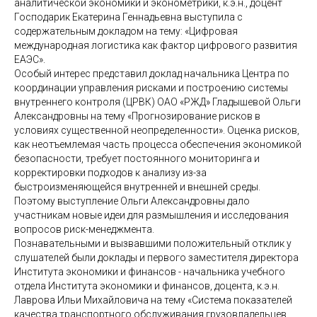
аналитической экономики и эконометрики, к.э.н., доцент
Господарик Екатерина Геннадьевна выступила с
содержательным докладом на тему: «Цифровая
международная логистика как фактор цифрового развития
ЕАЭС».
Особый интерес представил доклад начальника Центра по
координации управления рисками и построению системы
внутреннего контроля (ЦРВК) ОАО «РЖД» Гладышевой Ольги
Александровны на тему «Прогнозирование рисков в
условиях существенной неопределенности». Оценка рисков,
как неотъемлемая часть процесса обеспечения экономикой
безопасности, требует постоянного мониторинга и
корректировки подходов к анализу из-за
быстроизменяющейся внутренней и внешней среды.
Поэтому выступление Ольги Александровны дало
участникам новые идеи для размышления и исследования
вопросов риск-менеджмента.
Познавательными и вызвавшими положительный отклик у
слушателей были доклады и первого заместителя директора
Института экономики и финансов - начальника учебного
отдела Института экономики и финансов, доцента, к.э.н.
Лаврова Ильи Михайловича на тему «Система показателей
качества транспортного обслуживания грузовладельцев