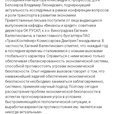
Белозеров Владимир Леонидович, подчеркнувший
актуальность исследуемых в рамках конференции вопросов
и роли транспорта в развитии экономики.
Приветственные письма поступили от лица выдающихся
выпускников кафедры «Финансы и кредит»: советника
директора ОК РУСАЛ, к.э.н. Виноградова Евгения
Валентиновича, а также главного бухгалтера ПАО
«ТрансКонтейнер» Комиссарова Дмитрия Геннадьевича. В
частности, Евгений Валентинович отметил, что «каждый год
в последнее время мы сталкиваемся с новыми вызовами
глобального характера. Справиться с ними можно только
обеспечивая сбалансированность экономической системы,
способной противостоять угрозам экономической
безопасности. Опыт недавних вызовов говорит о том, что
наиважнейшей задачей обеспечения экономической
безопасности необходимо заниматься заблаговременно,
системно, применяя научный подход. Поэтому сегодня
рассмотрение проблем экономической безопасности в
аспектах прогнозирования угроз в условиях
быстроменяющейся геополитической ситуации, и
выработки вариантов противостояния им,- является как
никогда актуальным».