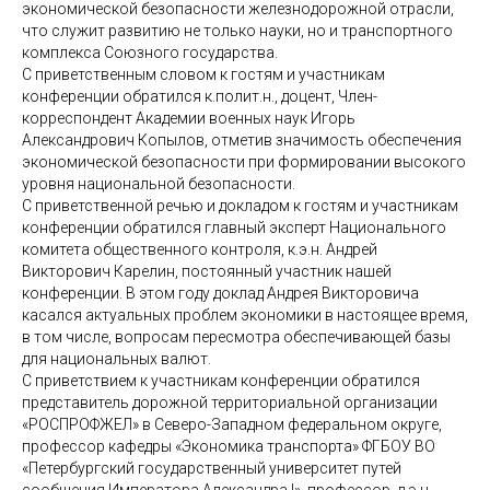
экономической безопасности железнодорожной отрасли,
что служит развитию не только науки, но и транспортного
комплекса Союзного государства.
С приветственным словом к гостям и участникам
конференции обратился к.полит.н., доцент, Член-
корреспондент Академии военных наук Игорь
Александрович Копылов, отметив значимость обеспечения
экономической безопасности при формировании высокого
уровня национальной безопасности.
С приветственной речью и докладом к гостям и участникам
конференции обратился главный эксперт Национального
комитета общественного контроля, к.э.н. Андрей
Викторович Карелин, постоянный участник нашей
конференции. В этом году доклад Андрея Викторовича
касался актуальных проблем экономики в настоящее время,
в том числе, вопросам пересмотра обеспечивающей базы
для национальных валют.
С приветствием к участникам конференции обратился
представитель дорожной территориальной организации
«РОСПРОФЖЕЛ» в Северо-Западном федеральном округе,
профессор кафедры «Экономика транспорта» ФГБОУ ВО
«Петербургский государственный университет путей
сообщения Императора Александра I», профессор, д.э.н.