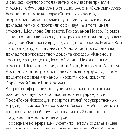
В рамках «круглого стола» активное участие приняли
студенты, обучающиеся по специальности «Экономическая
безопасность» на кафедре «Финансы и кредит»,
подготовившие со своими научными руководителями
доклады. Активно проявили свой научный потенциал
студенты Шельгова Елизавета, Гахраманов Назар, Каюмов
Павел, готовившие доклады под руководством заведующего
кафедрой «Финансы и кредит», д.э.н., профессора Межох Зои
Павловны, студентка Лаздина Анастасия, подготовившая
доклад под руководством доцента кафедры «Финансы и
кредит», к.э.н., доцента Дедовой Ирины Николаевны и
студенты Шевякова Юлия, Лобас Яков, Евдокимов Алексей,
Родина Елена, подготовившие доклады под руководством
доцента кафедры «Финансы и кредит», к.э.н., доцента
Коришевой Ольги Викторовны.
В адрес конференции поступили доклады не только из
различных научных и образовательных учреждений
Российской Федерации, представителей государственных
структур, рыночной экономики и бизнес сообщества, но и
от представителей научных организаций Союзного
государства России и Беларуси.
Проведение конференции укрепило не только дальнейшее
развитие и укрепление научных исследований в области