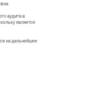
вна.
его аудита в
скольку является
мся на дальнейшее