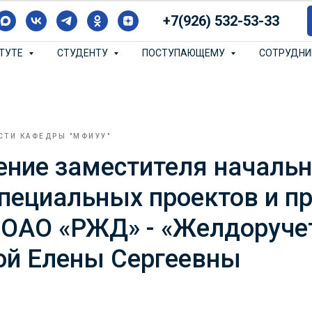
+7(926) 532-53-33
ИТУТЕ
СТУДЕНТУ
ПОСТУПАЮЩЕМУ
СОТРУДН
СТИ КАФЕДРЫ "МФИУУ"
ение заместителя началь
пециальных проектов и п
 ОАО «РЖД» - «Желдоруче
ой Елены Сергеевны