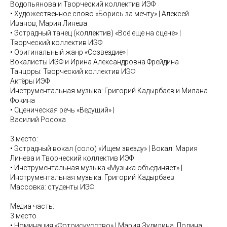
Водопьянова и Творческий коллектив ИЭФ
• Художественное слово «Борись за мечту» | Алексей
Иванов, Мария Линева
• Эстрадный танец (коллектив) «Всё еще на сцене» |
Творческий коллектив ИЭФ
• Оригинальный жанр «Созвездие» |
Вокалисты ИЭФ и Ирина Александровна Фрейдина
Танцоры: Творческий коллектив ИЭФ
Актёры ИЭФ
Инструментальная музыка: Григорий Кадырбаев и Милана
Фокина
• Сценическая речь «Ведущий» |
Василий Росоха
3 место:
• Эстрадный вокал (соло) «Ищем звезду» | Вокал: Мария
Линева и Творческий коллектив ИЭФ
• Инструментальная музыка «Музыка объединяет» |
Инструментальная музыка: Григорий Кадырбаев
Массовка: студенты ИЭФ
Медиа часть:
3 место
• Номинация «Фотоискусство» | Мария Зудилина, Полина