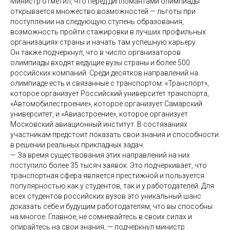
Министр отметил, что перед дипломантами олимпиады
открывается множество возможностей — льготы при
поступлении на следующую ступень образования,
возможность пройти стажировки в лучших профильных
организациях страны и начать там успешную карьеру.
Он также подчеркнул, что в число организаторов
олимпиады входят ведущие вузы страны и более 500
российских компаний. Среди десятков направлений на
олимпиаде есть и связанные с транспортом: «Транспорт»,
которое организует Российский университет транспорта,
«Автомобилестроение», которое организует Самарский
университет, и «Авиастроение», которое организует
Московский авиационный институт. В состязаниях
участникам предстоит показать свои знания и способности
в решении реальных прикладных задач.
— За время существования этих направлений на них
поступило более 35 тысяч заявок. Это подчеркивает, что
транспортная сфера является престижной и пользуется
популярностью как у студентов, так и у работодателей. Для
всех студентов российских вузов это уникальный шанс
доказать себе и будущим работодателям, что вы способны
на многое. Главное, не сомневайтесь в своих силах и
опирайтесь на свои знания, — подчеркнул министр.