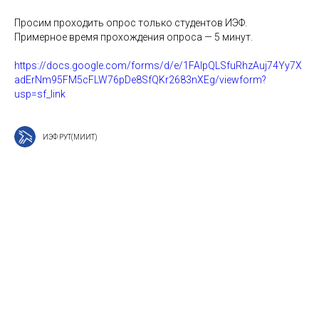
Просим проходить опрос только студентов ИЭФ.
Примерное время прохождения опроса — 5 минут.
https://docs.google.com/forms/d/e/1FAIpQLSfuRhzAuj74Yy7X
adErNm95FM5cFLW76pDe8SfQKr2683nXEg/viewform?
usp=sf_link
ИЭФ РУТ(МИИТ)