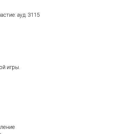
стие: ауд. 3115
ой игры.
вление