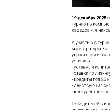
19 декабря 2025 
турнир по компью
кафедра «Финансы
К участию в турни
магистратуры, же
управлении и разв
условиях:
- уставный капита
- ставка по лизингу
- кредиты под 25 и
- действующая си
- конкурентный р
Победителей в ин
уважение и завист