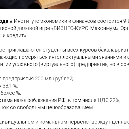
года
в Институте экономики и финансов состоится 9-
терной деловой игре «БИЗНЕС-КУРС: Максимум». Орг
 и кредит»
ре приглашаются студенты всех курсов бакалавриата
лающие померяться интеллектуальными знаниями и 
итии условного (виртуального) предприятия, но в с
л предприятия 200 млн рублей;
 38,1 %;
 более %;
стема налогообложения РФ, в том числе НДС 22%;
ынок со свободным ценообразованием.
дивидуальном и командном первенстве ждут ценные
ь тех, кто участия в этом турнире не примет.