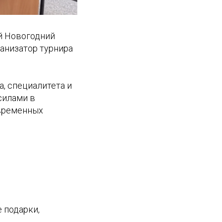
й Новогодний
анизатор турнира
, специалитета и
силами в
овременных
 подарки,