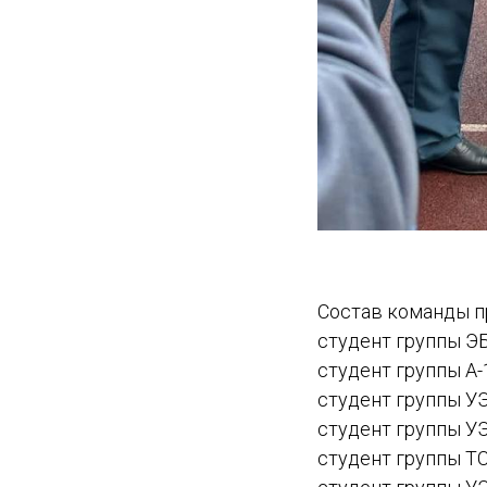
Состав команды п
студент группы Э
студент группы А-
студент группы У
студент группы У
студент группы Т