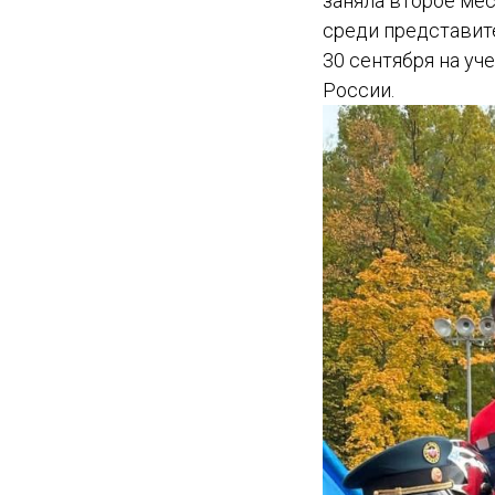
заняла второе ме
среди представит
30 сентября на у
России.