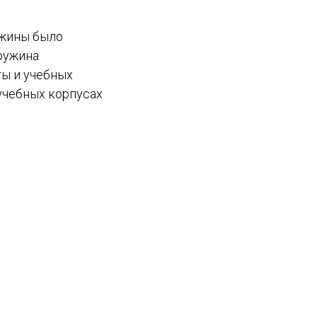
ужины было
ружина
ты и учебных
учебных корпусах