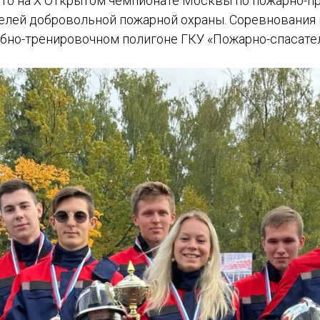
сто на X Открытом чемпионате Москвы по пожарно-п
елей добровольной пожарной охраны. Соревнования 
чебно-тренировочном полигоне ГКУ «Пожарно-спасат